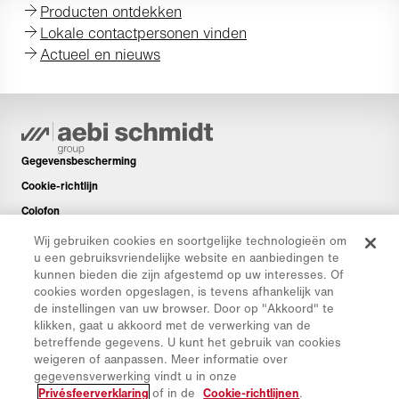
Producten ontdekken
Lokale contactpersonen vinden
Actueel en nieuws
Gegevensbescherming
Cookie-richtlijn
Colofon
Disclaimer
Wij gebruiken cookies en soortgelijke technologieën om
u een gebruiksvriendelijke website en aanbiedingen te
Nieuwsbrief
kunnen bieden die zijn afgestemd op uw interesses. Of
Reserveonderdelen
cookies worden opgeslagen, is tevens afhankelijk van
de instellingen van uw browser. Door op "Akkoord" te
Downloads
klikken, gaat u akkoord met de verwerking van de
CO₂-calculator
betreffende gegevens. U kunt het gebruik van cookies
weigeren of aanpassen. Meer informatie over
TCO-calculator
gegevensverwerking vindt u in onze
Dealers en Vestigingen
Privésfeerverklaring
of in de
Cookie-richtlijnen
.