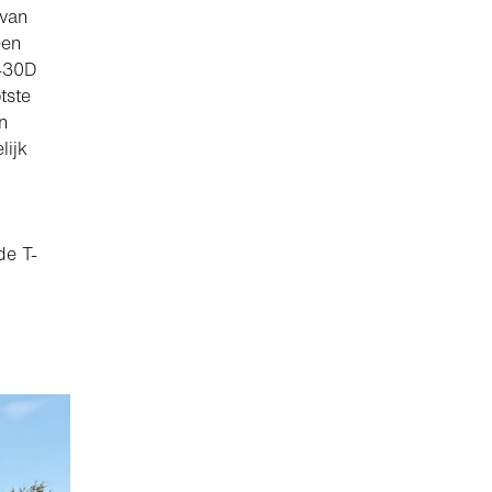
 van
een
T-30D
tste
n
lijk
de T-