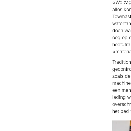
«We zage
alles ko
Towmaste
watertan
doen was
oog op d
hoofdfra
«materi
Traditi
geconfro
zoals d
machines
een meng
lading w
overschr
het bed 