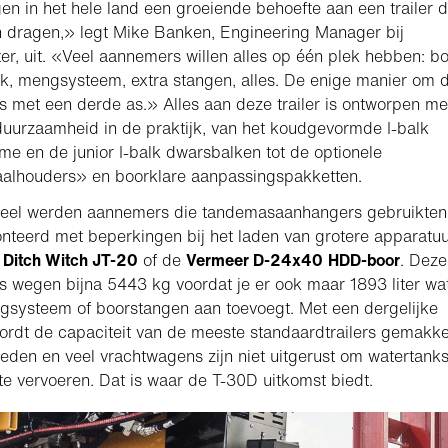
n in het hele land een groeiende behoefte aan een trailer d
n dragen,» legt Mike Banken, Engineering Manager bij
r, uit. «Veel aannemers willen alles op één plek hebben: bo
k, mengsysteem, extra stangen, alles. De enige manier om d
 met een derde as.» Alles aan deze trailer is ontworpen me
uurzaamheid in de praktijk, van het koudgevormde I-balk
me en de junior I-balk dwarsbalken tot de optionele
aalhouders» en boorklare aanpassingspakketten.
oneel werden aannemers die tandemasaanhangers gebruikten
nteerd met beperkingen bij het laden van grotere apparatu
e
Ditch Witch JT-20
of de
Vermeer D-24x40
HDD-boor
. Deze
 wegen bijna 5443 kg voordat je er ook maar 1893 liter wat
systeem of boorstangen aan toevoegt. Met een dergelijke
ordt de capaciteit van de meeste standaardtrailers gemakke
eden en veel vrachtwagens zijn niet uitgerust om watertanks
te vervoeren. Dat is waar de T-30D uitkomst biedt.