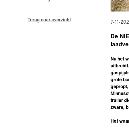
Terug naar overzicht
7-11-20
De NI
laadv
Nu het w
uitbreidt
gaspijpl
grote b
gepropt,
Minnesot
trailer 
zware, b
Het waa