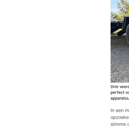
Drie veer
perfect v
apparatuu
In een m
opzoeken
slimme o