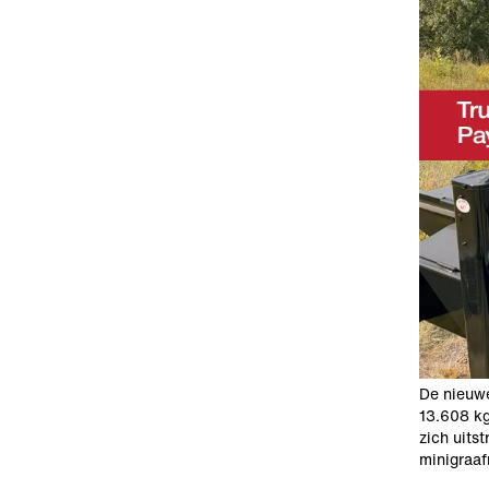
De nieuw
13.608 kg
zich uits
minigraaf