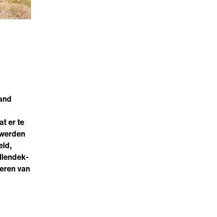
land
t er te
 werden
eld,
llendek-
oeren van