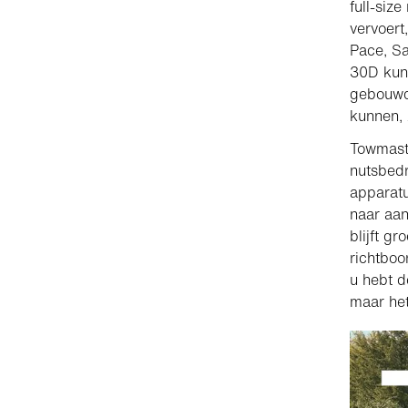
full-siz
vervoert
Pace, Sa
30D kunt
gebouwd 
kunnen,
Towmast
nutsbedr
apparatu
naar aan
blijft gr
richtboo
u hebt d
maar het