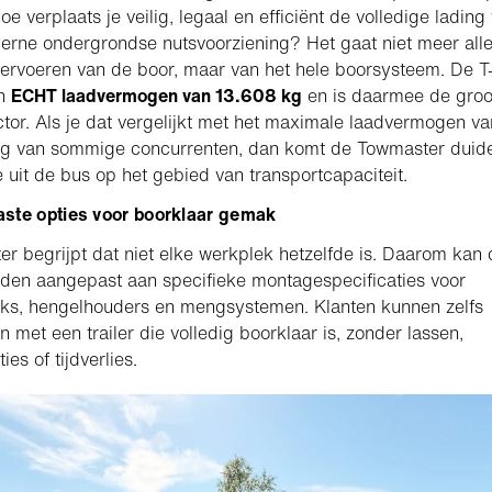
oe verplaats je veilig, legaal en efficiënt de volledige lading
rne ondergrondse nutsvoorziening? Het gaat niet meer all
ervoeren van de boor, maar van het hele boorsysteem. De 
en
ECHT laadvermogen van 13.608 kg
en is daarmee de groo
ctor. Als je dat vergelijkt met het maximale laadvermogen va
kg van sommige concurrenten, dan komt de Towmaster duide
e uit de bus op het gebied van transportcapaciteit.
ste opties voor boorklaar gemak
r begrijpt dat niet elke werkplek hetzelfde is. Daarom kan 
en aangepast aan specifieke montagespecificaties voor
ks, hengelhouders en mengsystemen. Klanten kunnen zelfs
n met een trailer die volledig boorklaar is, zonder lassen,
ies of tijdverlies.