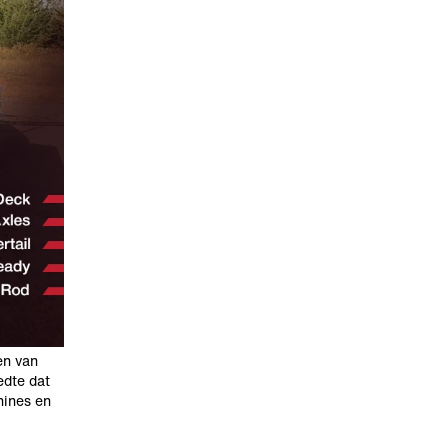
en van
edte dat
hines en