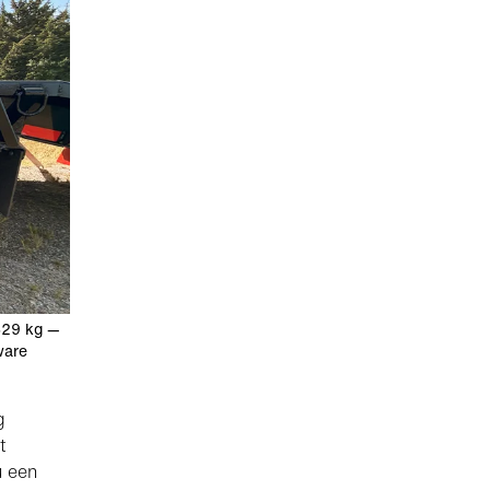
329 kg —
ware
g
t
u een