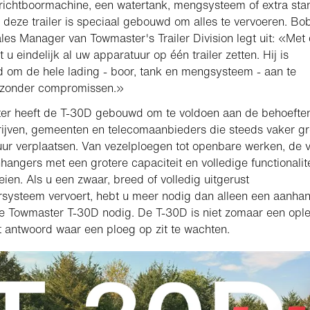
e richtboormachine, een watertank, mengsysteem of extra st
, deze trailer is speciaal gebouwd om alles te vervoeren. Bo
les Manager van Towmaster's Trailer Division legt uit: «Met 
 u eindelijk al uw apparatuur op één trailer zetten. Hij is
om de hele lading - boor, tank en mengsysteem - aan te
 zonder compromissen.»
er heeft de T-30D gebouwd om te voldoen aan de behoefte
ijven, gemeenten en telecomaanbieders die steeds vaker gr
ur verplaatsen. Van vezelploegen tot openbare werken, de 
hangers met een grotere capaciteit en volledige functionalite
oeien. Als u een zwaar, breed of volledig uitgerust
rsysteem vervoert, hebt u meer nodig dan alleen een aanhan
e Towmaster T-30D nodig. De T-30D is niet zomaar een ople
 antwoord waar een ploeg op zit te wachten.