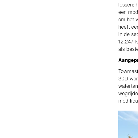
lossen: h
een mode
om het v
heeft e
in de se
12.247 
als best
Aangepa
Towmaste
30D word
watertan
wegrijde
modificat