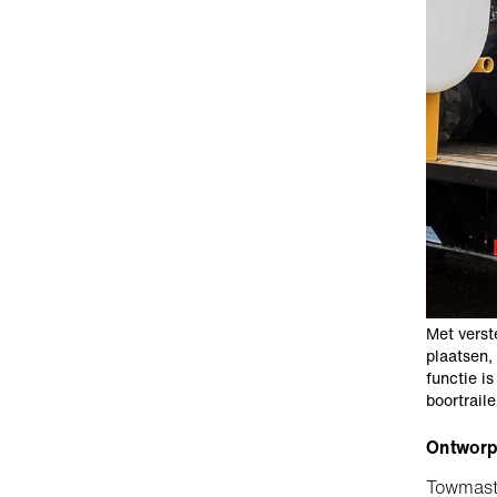
Met verst
plaatsen,
functie i
boortraile
Ontworpe
Towmaste