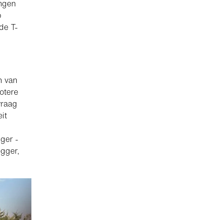
angen
b
de T-
n van
otere
vraag
it
ger -
gger,