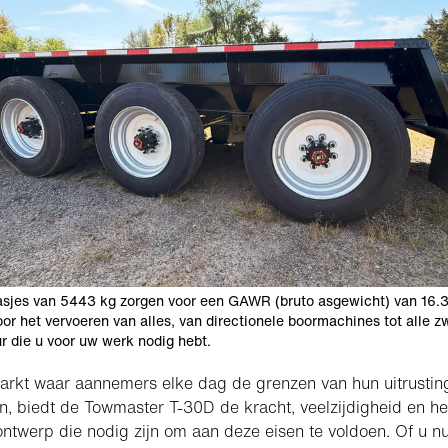
asjes van 5443 kg zorgen voor een GAWR (bruto asgewicht) van 16.
oor het vervoeren van alles, van directionele boormachines tot alle z
r die u voor uw werk nodig hebt.
arkt waar aannemers elke dag de grenzen van hun uitrustin
, biedt de Towmaster T-30D de kracht, veelzijdigheid en he
ntwerp die nodig zijn om aan deze eisen te voldoen. Of u n