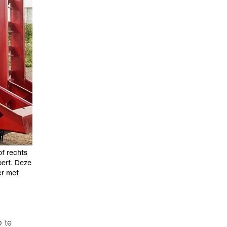
of rechts
oert. Deze
er met
 te