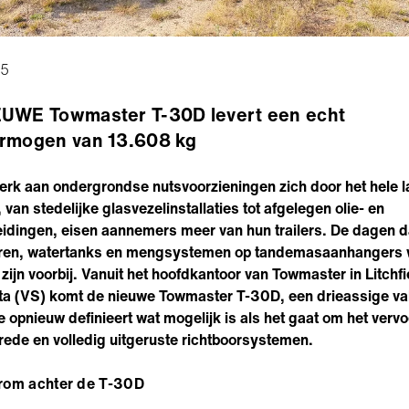
25
EUWE Towmaster T-30D levert een echt
ermogen van 13.608 kg
erk aan ondergrondse nutsvoorzieningen zich door het hele 
, van stedelijke glasvezelinstallaties tot afgelegen olie- en
eidingen, eisen aannemers meer van hun trailers. De dagen da
oren, watertanks en mengsystemen op tandemasaanhangers
 zijn voorbij. Vanuit het hoofdkantoor van Towmaster in Litchfi
a (VS) komt de nieuwe Towmaster T-30D, een drieassige va
die opnieuw definieert wat mogelijk is als het gaat om het verv
rede en volledig uitgeruste richtboorsystemen.
rom achter de T-30D