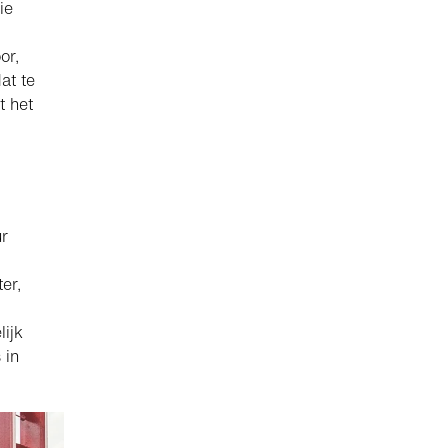
ie
or,
at te
t het
ur
er,
lijk
 in