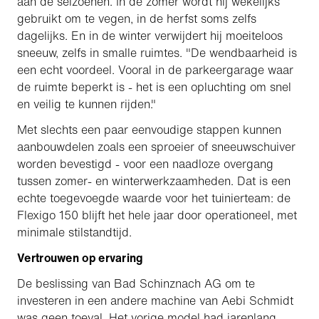
aan de seizoenen. In de zomer wordt hij wekelijks
gebruikt om te vegen, in de herfst soms zelfs
dagelijks. En in de winter verwijdert hij moeiteloos
sneeuw, zelfs in smalle ruimtes. "De wendbaarheid is
een echt voordeel. Vooral in de parkeergarage waar
de ruimte beperkt is - het is een opluchting om snel
en veilig te kunnen rijden."
Met slechts een paar eenvoudige stappen kunnen
aanbouwdelen zoals een sproeier of sneeuwschuiver
worden bevestigd - voor een naadloze overgang
tussen zomer- en winterwerkzaamheden. Dat is een
echte toegevoegde waarde voor het tuinierteam: de
Flexigo 150 blijft het hele jaar door operationeel, met
minimale stilstandtijd.
Vertrouwen op ervaring
De beslissing van Bad Schinznach AG om te
investeren in een andere machine van Aebi Schmidt
was geen toeval. Het vorige model had jarenlang