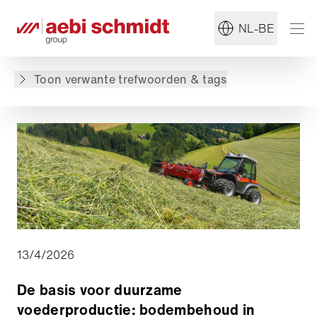
#Laagzwaartepunt voertuig
#Landbouw
NL-BE
Terug naar overzicht
Toon verwante trefwoorden & tags
13/4/2026
De basis voor duurzame
voederproductie: bodembehoud in