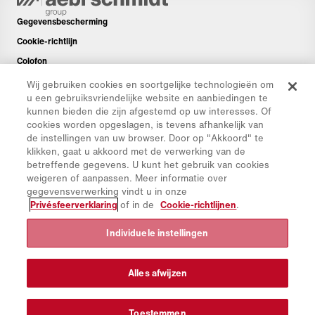
Gegevensbescherming
Cookie-richtlijn
Colofon
Disclaimer
Wij gebruiken cookies en soortgelijke technologieën om
u een gebruiksvriendelijke website en aanbiedingen te
Nieuwsbrief
kunnen bieden die zijn afgestemd op uw interesses. Of
Reserveonderdelen
cookies worden opgeslagen, is tevens afhankelijk van
de instellingen van uw browser. Door op "Akkoord" te
Downloads
klikken, gaat u akkoord met de verwerking van de
CO₂-calculator
betreffende gegevens. U kunt het gebruik van cookies
weigeren of aanpassen. Meer informatie over
TCO-calculator
gegevensverwerking vindt u in onze
Dealers en Vestigingen
Privésfeerverklaring
of in de
Cookie-richtlijnen
.
Overzicht productgroepen
Individuele instellingen
IntelliOPS
CollabHub Login
Alles afwijzen
© 2026 Aebi Schmidt Group
Toestemmen