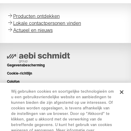
Producten ontdekken
Lokale contactpersonen vinden
Actueel en nieuws
Gegevensbescherming
Cookie-richtlijn
Colofon
Disclaimer
Wij gebruiken cookies en soortgelijke technologieën om
u een gebruiksvriendelijke website en aanbiedingen te
Nieuwsbrief
kunnen bieden die zijn afgestemd op uw interesses. Of
Reserveonderdelen
cookies worden opgeslagen, is tevens afhankelijk van
de instellingen van uw browser. Door op "Akkoord" te
Downloads
klikken, gaat u akkoord met de verwerking van de
CO₂-calculator
betreffende gegevens. U kunt het gebruik van cookies
weigeren of aanpassen. Meer informatie over
TCO-calculator