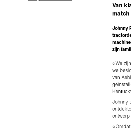
Van kl
match 
Johnny P
tractord
machine 
zijn fam
«We zijn
we beslo
van Aebi
geïnstall
Kentuck
Johnny s
ontdekte
ontwerp 
«Omdat h