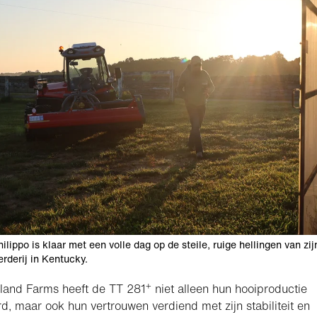
lippo is klaar met een volle dag op de steile, ruige hellingen van zij
erderij in Kentucky.
+
land Farms heeft de TT 281
niet alleen hun hooiproductie
d, maar ook hun vertrouwen verdiend met zijn stabiliteit en