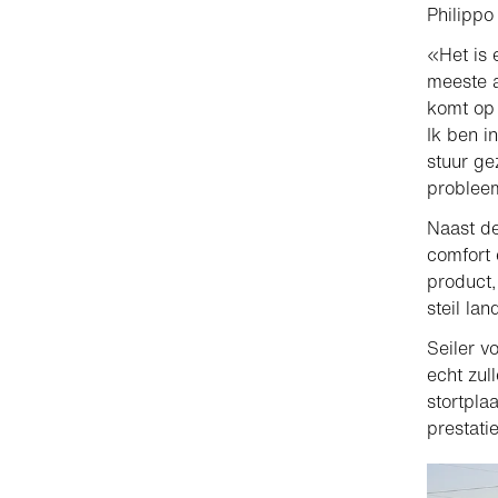
Philippo
«Het is 
meeste a
komt op 
Ik ben i
stuur ge
problee
Naast de
comfort 
product,
steil la
Seiler v
echt zul
stortpla
prestati