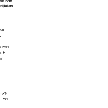
aakt hem
rijtaken
van
.
s voor
. Er
in
n we
et een