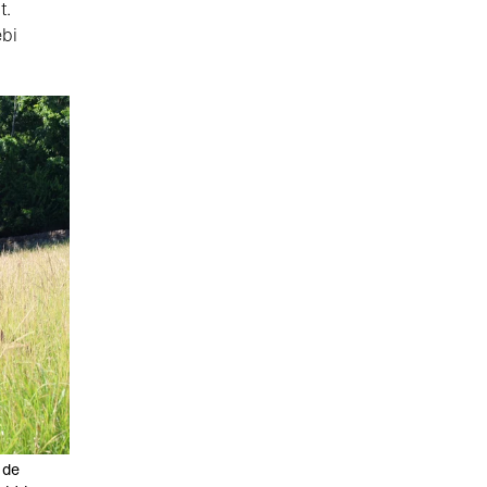
t.
ebi
 de