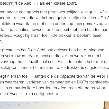
 beschrijft de Aebi TT als een klasse apart.
een beetje een appels met peren vergelijken,» zegt hij. «De
ndere trekkers die we hebben gebruikt zijn rijtrekkers. De 
plekken waar ik me met niets anders op mijn gemak zou vo
n lastige situaties geweest en heb nooit met mijn handen aan
zeten,» voegt hij eraan toe. «De trekker is beplant. Geen
m.»
 prestaties heeft de Aebi ook geleverd op het gebied van
en vertrouwen. «Voor mensen die vertrouwd raken met het
 verkoopt het zichzelf heel snel. Als je te maken hebt met ee
ndschap en je moet het maaien - deze trekker is ongelooflijk.
oegt hieraan toe: «Klanten die de capaciteiten van de Aebi 
len waarderen, variëren van gemeenten en DOT's tot skigebi
atsen en particuliere boerderijen - iedereen die betrouwbare
es op zwaar terrein nodig heeft.»