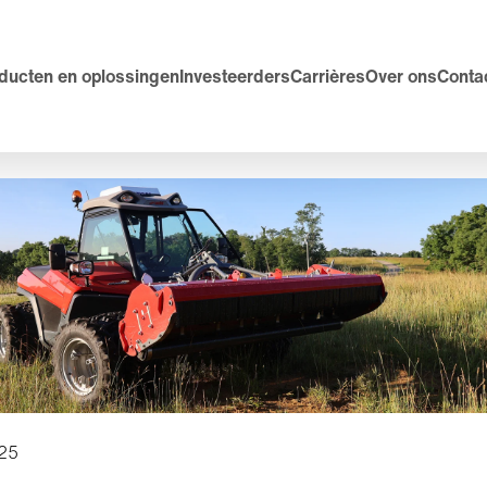
ducten en oplossingen
Investeerders
Carrières
Over ons
Conta
25