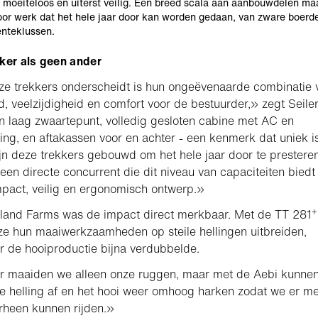
 moeiteloos en uiterst veilig. Een breed scala aan aanbouwdelen m
oor werk dat het hele jaar door kan worden gedaan, van zware boerde
nteklussen.
ker als geen ander
e trekkers onderscheidt is hun ongeëvenaarde combinatie 
id, veelzijdigheid en comfort voor de bestuurder,» zegt Seiler
 laag zwaartepunt, volledig gesloten cabine met AC en
ng, en aftakassen voor en achter - een kenmerk dat uniek i
ijn deze trekkers gebouwd om het hele jaar door te presteren
geen directe concurrent die dit niveau van capaciteiten biedt 
pact, veilig en ergonomisch ontwerp.»
+
land Farms was de impact direct merkbaar. Met de TT 281
e hun maaiwerkzaamheden op steile hellingen uitbreiden,
 de hooiproductie bijna verdubbelde.
r maaiden we alleen onze ruggen, maar met de Aebi kunne
e helling af en het hooi weer omhoog harken zodat we er m
rheen kunnen rijden.»