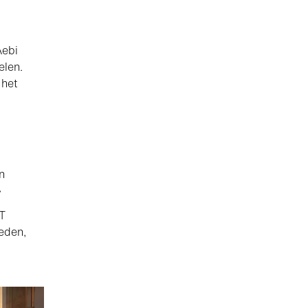
Aebi
elen.
 het
n
»
TT
eden,