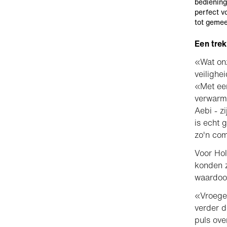
bediening
perfect v
tot gemee
Een trek
«Wat onz
veilighe
«Met een
verwarmi
Aebi - z
is echt 
zo'n com
Voor Hol
konden z
waardoor
«Vroege
verder d
puls ove