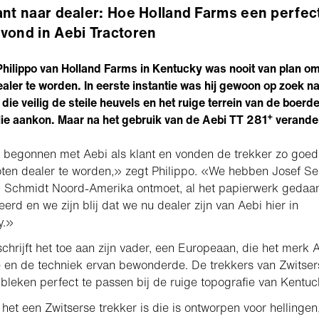
ant naar dealer: Hoe Holland Farms een perfec
vond in Aebi Tractoren
hilippo van Holland Farms in Kentucky was nooit van plan o
ealer te worden. In eerste instantie was hij gewoon op zoek n
die veilig de steile heuvels en het ruige terrein van de boerde
+
ilie aankon. Maar na het gebruik van de Aebi TT 281
verande
 begonnen met Aebi als klant en vonden de trekker zo goed
ten dealer te worden,» zegt Philippo. «We hebben Josef Sei
 Schmidt Noord-Amerika ontmoet, al het papierwerk gedaan
eerd en we zijn blij dat we nu dealer zijn van Aebi hier in
y.»
chrijft het toe aan zijn vader, een Europeaan, die het merk 
 en de techniek ervan bewonderde. De trekkers van Zwitser
bleken perfect te passen bij de ruige topografie van Kentuc
et een Zwitserse trekker is die is ontworpen voor hellingen