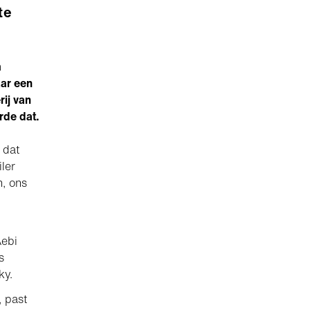
te
m
aar een
rij van
rde dat.
 dat
ler
, ons
Aebi
s
ky.
, past