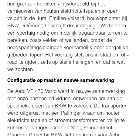
hun grenzen bereiken - bijvoorbeeld bij het
vernieuwen van houten elektriciteitspalen in open
velden in de Jura. Emilien Voisard, bouwopzichter bij
BKW Delémont, beschrijft de uitdaging: "We hebben
een voertuig nodig om moeilijk begaanbaar terrein te
bereiken, zoals velden of weilanden, omdat de
hoogspanningsleidingen voornamelijk door dergelijke
gebieden lopen. Het voertuig stelt ons in staat om off-
road te rijden, zelfs op steile hellingen, en dat is wat
we zochten.
Configuratie op maat en nauwe samenwerking
De Aebi VT 470 Vario werd in nauwe samenwerking
met onze partner individueel ontworpen om aan de
specifieke eisen van BKW te voldoen. De transporter
werd uitgerust met een Palfinger kraan om houten
elektriciteitspalen of stroomtransformatoren veilig te
kunnen vervangen. Cederic Stoll, Procurement
Manager Direct bij BKW, licht de keuze voor Aebi