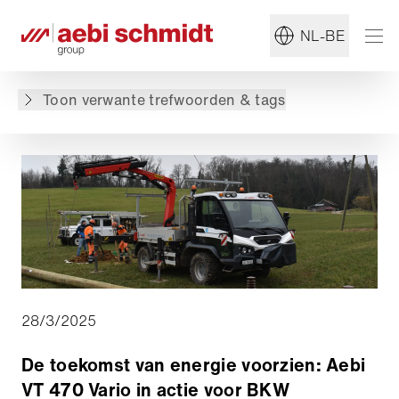
#Aebi
#Multifunctionele transporter
NL-BE
Terug naar overzicht
Toon verwante trefwoorden & tags
28/3/2025
De toekomst van energie voorzien: Aebi
VT 470 Vario in actie voor BKW