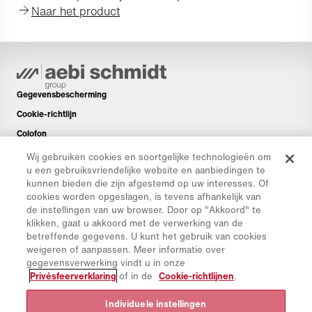
Naar het product
Gegevensbescherming
Cookie-richtlijn
Colofon
Disclaimer
Wij gebruiken cookies en soortgelijke technologieën om
u een gebruiksvriendelijke website en aanbiedingen te
Nieuwsbrief
kunnen bieden die zijn afgestemd op uw interesses. Of
Reserveonderdelen
cookies worden opgeslagen, is tevens afhankelijk van
de instellingen van uw browser. Door op "Akkoord" te
Downloads
klikken, gaat u akkoord met de verwerking van de
CO₂-calculator
betreffende gegevens. U kunt het gebruik van cookies
weigeren of aanpassen. Meer informatie over
TCO-calculator
gegevensverwerking vindt u in onze
Dealers en Vestigingen
Privésfeerverklaring
of in de
Cookie-richtlijnen
.
Overzicht productgroepen
Individuele instellingen
IntelliOPS