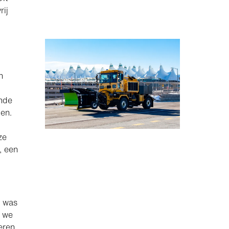
rij
n
ende
en.
ze
, een
s was
n we
eren