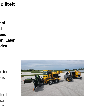
ciliteit
ent
d-
vens
en. Laten
rden
orden
 is
derd.
een
it