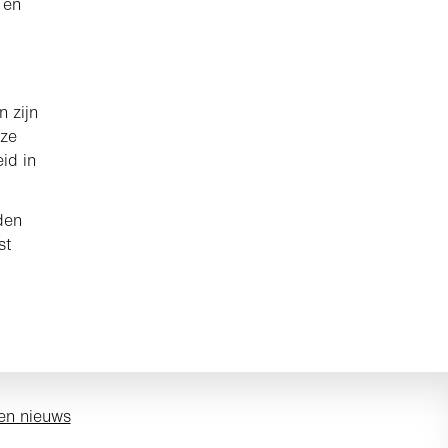
 en
 zijn
eze
id in
den
st
en nieuws