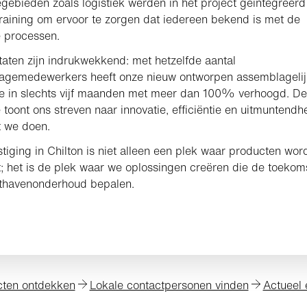
egebieden zoals logistiek werden in het project geïntegreerd
raining om ervoor te zorgen dat iedereen bekend is met de
 processen.
taten zijn indrukwekkend: met hetzelfde aantal
agemedewerkers heeft onze nieuw ontworpen assemblagelijn
ie in slechts vijf maanden met meer dan 100% verhoogd. D
e toont ons streven naar innovatie, efficiëntie en uitmuntendhe
t we doen.
tiging in Chilton is niet alleen een plek waar producten wor
 het is de plek waar we oplossingen creëren die de toekom
hthavenonderhoud bepalen.
cten ontdekken
Lokale contactpersonen vinden
Actueel 