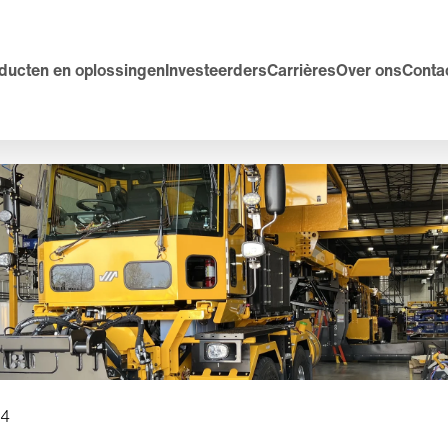
ducten en oplossingen
Investeerders
Carrières
Over ons
Conta
24