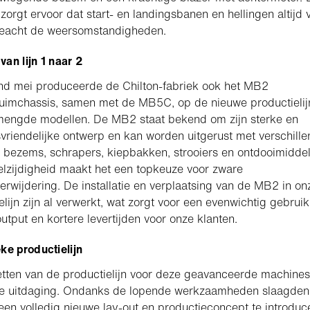
zorgt ervoor dat start- en landingsbanen en hellingen altijd v
geacht de weersomstandigheden.
an lijn 1 naar 2
nd mei produceerde de Chilton-fabriek ook het MB2
uimchassis, samen met de MB5C, op de nieuwe productielij
mengde modellen. De MB2 staat bekend om zijn sterke en
vriendelijke ontwerp en kan worden uitgerust met verschill
 bezems, schrapers, kiepbakken, strooiers en ontdooimiddel
lzijdigheid maakt het een topkeuze voor zware
rwijdering. De installatie en verplaatsing van de MB2 in on
elijn zijn al verwerkt, wat zorgt voor een evenwichtig gebruik
utput en kortere levertijden voor onze klanten.
ke productielijn
tten van de productielijn voor deze geavanceerde machine
te uitdaging. Ondanks de lopende werkzaamheden slaagde
een volledig nieuwe lay-out en productieconcept te introduc