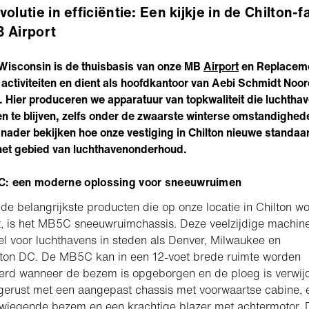
olutie in efficiëntie: Een kijkje in de Chilton-fa
 Airport
 Wisconsin is de thuisbasis van onze MB
Airport
en Replacem
activiteiten en dient als hoofdkantoor van Aebi Schmidt Noor
 Hier produceren we apparatuur van topkwaliteit die luchtha
en te blijven, zelfs onder de zwaarste winterse omstandighed
nader bekijken hoe onze vestiging in Chilton nieuwe standaa
 het gebied van luchthavenonderhoud.
: een moderne oplossing voor sneeuwruimen
de belangrijkste producten die op onze locatie in Chilton w
 is het MB5C sneeuwruimchassis. Deze veelzijdige machine
el voor luchthavens in steden als Denver, Milwaukee en
ton DC. De MB5C kan in een 12-voet brede ruimte worden
erd wanneer de bezem is opgeborgen en de ploeg is verwij
itgerust met een aangepast chassis met voorwaartse cabine, 
wiegende bezem en een krachtige blazer met achtermotor. D