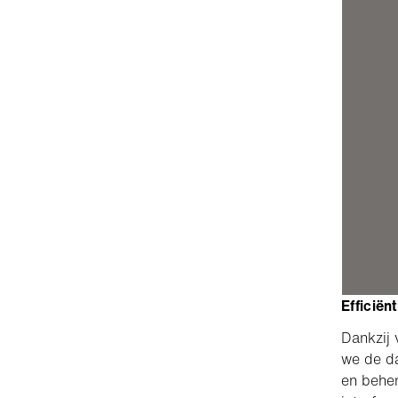
Efficiën
Dankzij 
we de da
en behe