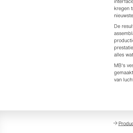
interfac
kregen t
nieuwste
De resul
assembl
product
prestati
alles wa
MB's ves
gemaakt;
van luc
Produ