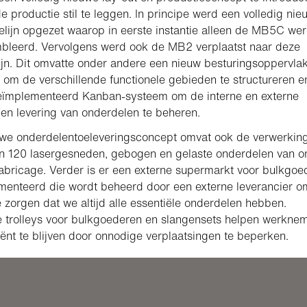
e productie stil te leggen. In principe werd een volledig nie
elijn opgezet waarop in eerste instantie alleen de MB5C we
bleerd. Vervolgens werd ook de MB2 verplaatst naar deze
ijn. Dit omvatte onder andere een nieuw besturingsoppervlak
 om de verschillende functionele gebieden te structureren e
eïmplementeerd Kanban-systeem om de interne en externe
 en levering van onderdelen te beheren.
uwe onderdelentoeleveringsconcept omvat ook de verwerkin
n 120 lasergesneden, gebogen en gelaste onderdelen van o
fabricage. Verder is er een externe supermarkt voor bulkgoe
enteerd die wordt beheerd door een externe leverancier o
e zorgen dat we altijd alle essentiële onderdelen hebben.
e trolleys voor bulkgoederen en slangensets helpen werkne
iënt te blijven door onnodige verplaatsingen te beperken.