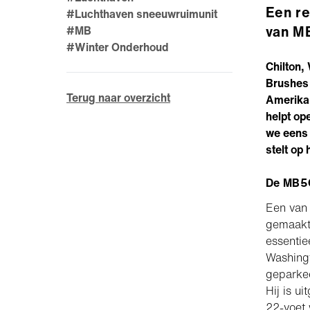
Een rev
#Luchthaven sneeuwruimunit
van MB
#MB
#Winter Onderhoud
Chilton,
Brushes 
Terug naar overzicht
Amerika.
helpt op
we eens 
stelt op
De MB5C
Een van 
gemaakt,
essentie
Washing
geparke
Hij is u
22-voet 