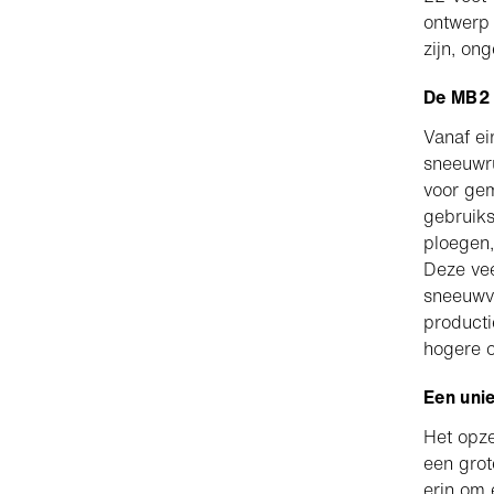
ontwerp 
zijn, on
De MB2 v
Vanaf ei
sneeuwr
voor ge
gebruiks
ploegen,
Deze vee
sneeuwve
producti
hogere o
Een unie
Het opze
een gro
erin om 