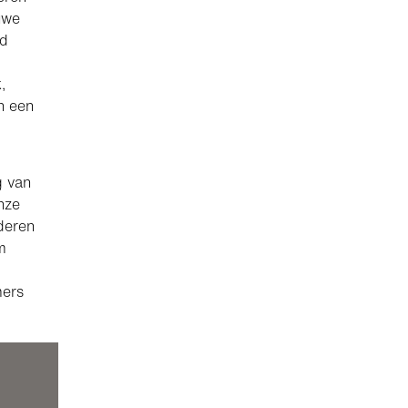
uwe
rd
,
n een
g van
nze
deren
m
mers