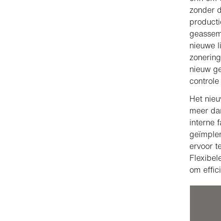
zonder d
producti
geassem
nieuwe l
zonering
nieuw g
controle
Het nie
meer da
interne 
geïmplem
ervoor t
Flexibel
om effic