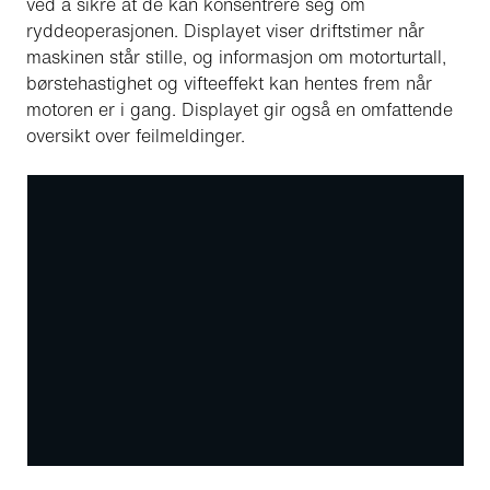
ved å sikre at de kan konsentrere seg om
ryddeoperasjonen. Displayet viser driftstimer når
maskinen står stille, og informasjon om motorturtall,
børstehastighet og vifteeffekt kan hentes frem når
motoren er i gang. Displayet gir også en omfattende
oversikt over feilmeldinger.