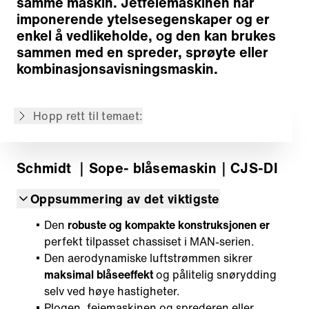
samme maskin. Jetfeiemaskinen har
Vifteenhet
imponerende ytelsesegenskaper og er
Påmontert spreder
enkel å vedlikeholde, og den kan brukes
Transportkjøretøy
sammen med en spreder, sprøyte eller
Drivverk
kombinasjonsavisningsmaskin.
Bevegelseskontroll
Smart Service Konsept
Hopp rett til temaet:
Tilbake til oversikten
Schmidt
｜Sope- blåsemaskin
｜CJS-DI
Oppsummering av det viktigste
Den
robuste og kompakte konstruksjonen er
perfekt tilpasset chassiset i MAN-serien.
Den aerodynamiske luftstrømmen sikrer
maksimal blåseeffekt
og pålitelig snørydding
selv ved høye hastigheter.
Plogen, feiemaskinen og sprederen eller