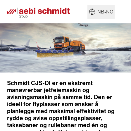
NB-NO
Schmidt CJS-DI er en ekstremt
manøvrerbar jetfeiemaskin og
avisningsmaskin på samme tid. Den er
ideell for flyplasser som ønsker å
planlegge med maksimal effektivitet og
Ryddeprosess
rydde og avise oppstillingsplasser,
Snøplog
taksebaner og rullebaner med én og
Børste