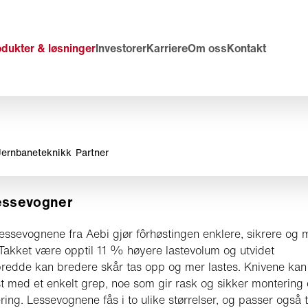
odukter & løsninger
Investorer
Karriere
Om oss
Kontakt
Jernbaneteknikk
Partner
essevogner
essevognene fra Aebi gjør fôrhøstingen enklere, sikrere og 
. Takket være opptil 11 % høyere lastevolum og utvidet
redde kan bredere skår tas opp og mer lastes. Knivene kan
st med et enkelt grep, noe som gir rask og sikker montering
ing. Lessevognene fås i to ulike størrelser, og passer også t