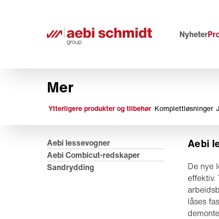
Nyheter
Pr
Mer
Ytterligere produkter og tilbehør
Komplettløsninger
Aebi l
Aebi lessevogner
Aebi Combicut-redskaper
De nye l
Sandrydding
effektiv
arbeidsb
låses fa
demonter