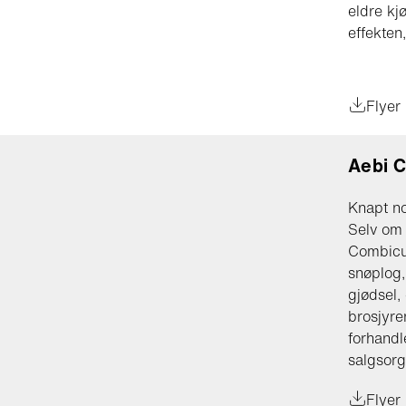
eldre kj
effekten
Flyer
Aebi 
Knapt no
Selv om
Combicu
snøplog,
gjødsel,
brosjyre
forhandl
salgsorg
Flyer