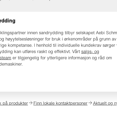
ydding
klingspartner innen sandrydding tilbyr selskapet Aebi Schm
og høyytelsesløsninger for bruk i ørkenområder på grunn av
ge kompetanse. I henhold til individuelle kundekrav sørger v
ydding kan utføres raskt og effektivt. Vårt
salgs- og
gsteam
er tilgjengelig for ytterligere informasjon og råd om
demaskiner.
k på produkter
Finn lokale kontaktpersoner
Aktuelt og n