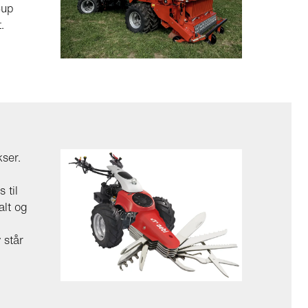
-up
.
ser.
 til
alt og
 står