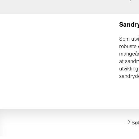
Sandr
Som utvi
robuste 
mangeåri
at sandr
utviklin
sandryd
Sø