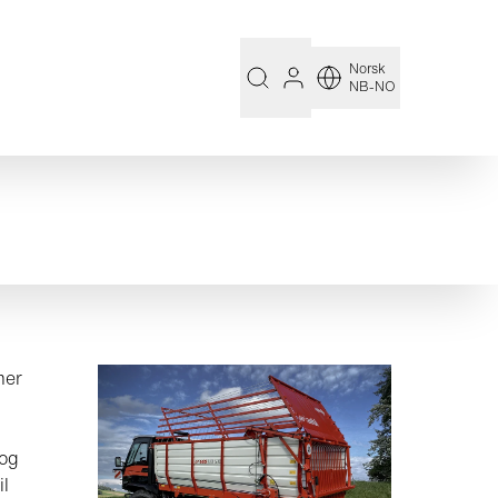
Norsk
NB-NO
mer
 og
il