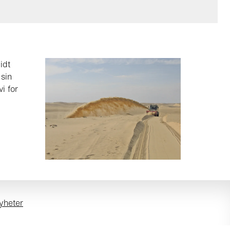
idt
 sin
i for
yheter