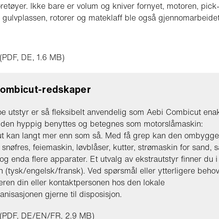
øretøyer. Ikke bare er volum og kniver fornyet, motoren, pick
, gulvplassen, rotorer og mateklaff ble også gjennomarbeidet
 (PDF, DE, 1.6 MB)
Combicut-redskaper
e utstyr er så fleksibelt anvendelig som Aebi Combicut enak
 den hyppig benyttes og betegnes som motorslåmaskin:
t kan langt mer enn som så. Med få grep kan den ombygges
 snøfres, feiemaskin, løvblåser, kutter, strømaskin for sand, s
 og enda flere apparater. Et utvalg av ekstrautstyr finner du i
n (tysk/engelsk/fransk). Ved spørsmål eller ytterligere behov
eren din eller kontaktpersonen hos den lokale
anisasjonen gjerne til disposisjon.
 (PDF, DE/EN/FR, 2.9 MB)