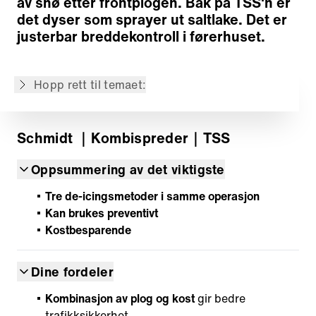
av snø etter frontplogen. Bak på TSS'n er
Montering
det dyser som sprayer ut saltlake. Det er
Drift
justerbar breddekontroll i førerhuset.
Betjening
Utfyllende informasjon
Hopp rett til temaet:
Tilbake til oversikten
Schmidt
｜Kombispreder
｜TSS
Oppsummering av det viktigste
Tre de-icingsmetoder i samme operasjon
Kan brukes preventivt
Kostbesparende
Dine fordeler
Kombinasjon av plog og kost
gir bedre
trafikksikkerhet