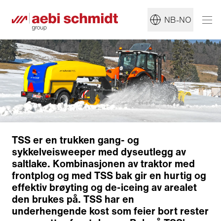
NB-NO
TSS er en trukken gang- og
sykkelveisweeper med dyseutlegg av
saltlake. Kombinasjonen av traktor med
frontplog og med TSS bak gir en hurtig og
Ryddeteknologi
effektiv brøyting og de-iceing av arealet
Feieaggregat
den brukes på. TSS har en
Sprøytesystem
underhengende kost som feier bort rester
Snøplog