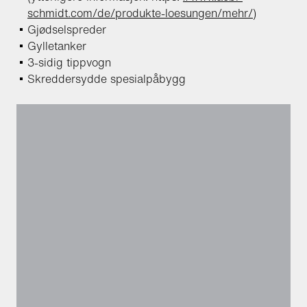
schmidt.com/de/produkte-loesungen/mehr/
)
Gjødselspreder
Gylletanker
3-sidig tippvogn
Skreddersydde spesialpåbygg