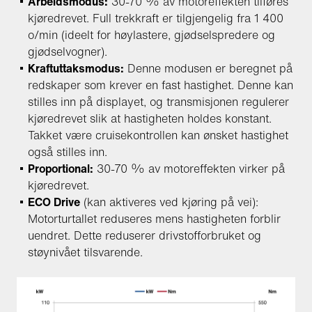
Arbeidsmodus:
30-70 % av motoreffekten tilføres
kjøredrevet. Full trekkraft er tilgjengelig fra 1 400
o/min (ideelt for høylastere, gjødselspredere og
gjødselvogner).
Kraftuttaksmodus:
Denne modusen er beregnet på
redskaper som krever en fast hastighet. Denne kan
stilles inn på displayet, og transmisjonen regulerer
kjøredrevet slik at hastigheten holdes konstant.
Takket være cruisekontrollen kan ønsket hastighet
også stilles inn.
Proportional:
30-70 % av motoreffekten virker på
kjøredrevet.
ECO Drive
(kan aktiveres ved kjøring på vei):
Motorturtallet reduseres mens hastigheten forblir
uendret. Dette reduserer drivstofforbruket og
støynivået tilsvarende.