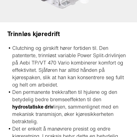
Trinnløs kjøredrift
Clutching og girskift hører fortiden til. Den
patenterte, trinnløst variable Power Split-drivlinjen
på Aebi TP/VT 470 Vario kombinerer komfort og
effektivitet. Sjåføren har alltid hånden på
kjørespaken, slik at han kan konsentrere seg fullt
og helt om arbeidet.
Den permanente trekkraften til hjulene og den
betydelig bedre bremseeffekten til den
hydrostatiske driv
linjen, sammenlignet med en
mekanisk transmisjon, øker kjøresikkerheten
betraktelig.
Det er enkelt å manøvrere presist og endre
kjøreretning. I praksis betyr dette en betydelig