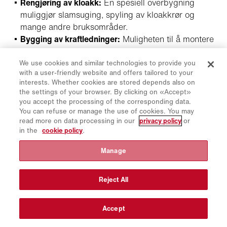
Rengjøring av kloakk:
En spesiell overbygning
muliggjør slamsuging, spyling av kloakkrør og
mange andre bruksområder.
Bygging av kraftledninger:
Muligheten til å montere
spesielle overbygninger gir fordeler ved bygging
eller vedlikehold av luftledninger i utfordrende
We use cookies and similar technologies to provide you
with a user-friendly website and offers tailored to your
terreng.
interests. Whether cookies are stored depends also on
the settings of your browser. By clicking on «Accept»
you accept the processing of the corresponding data.
You can refuse or manage the use of cookies. You may
read more on data processing in our
privacy policy
or
in the
cookie policy
.
Manage
Reject All
Accept