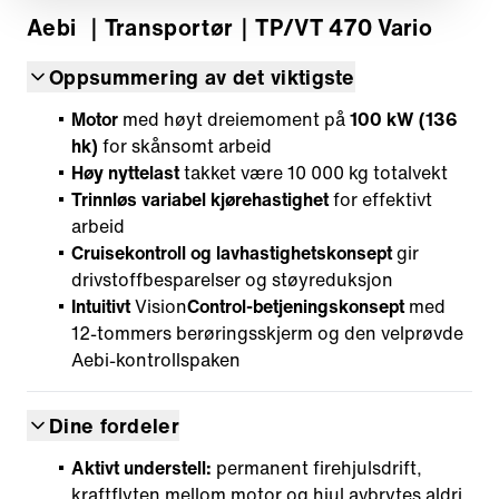
Aebi
｜Transportør
｜TP/VT 470 Vario
Oppsummering av det viktigste
Motor
med høyt dreiemoment på
100 kW (136
hk)
for skånsomt arbeid
Høy nyttelast
takket være 10 000 kg totalvekt
Trinnløs variabel kjørehastighet
for effektivt
arbeid
Cruisekontroll og lavhastighetskonsept
gir
drivstoffbesparelser og støyreduksjon
Intuitivt
Vision
Control-betjeningskonsept
med
12-tommers berøringsskjerm og den velprøvde
Aebi-kontrollspaken
Dine fordeler
Aktivt understell:
permanent firehjulsdrift,
kraftflyten mellom motor og hjul avbrytes aldri,