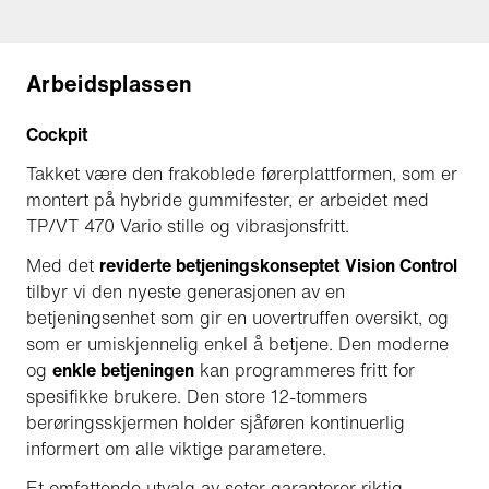
Arbeidsplassen
Cockpit
Takket være den frakoblede førerplattformen, som er
montert på hybride gummifester, er arbeidet med
TP/VT 470 Vario stille og vibrasjonsfritt.
Med det
reviderte betjeningskonseptet
Vision Control
tilbyr vi den nyeste generasjonen av en
betjeningsenhet som gir en uovertruffen oversikt, og
som er umiskjennelig enkel å betjene. Den moderne
og
enkle betjeningen
kan programmeres fritt for
spesifikke brukere. Den store 12-tommers
berøringsskjermen holder sjåføren kontinuerlig
informert om alle viktige parametere.
Et omfattende utvalg av seter garanterer riktig