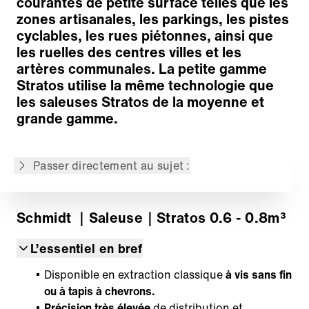
courantes de petite surface telles que les
zones artisanales, les parkings, les pistes
cyclables, les rues piétonnes, ainsi que
les ruelles des centres villes et les
artères communales. La petite gamme
Construction modulaire
Stratos utilise la même technologie que
Technique d'épandage
les saleuses Stratos de la moyenne et
Systèmes d'entraînement
grande gamme.
Systèmes de commandes et de contrôles
Informations complémentaires
Passer directement au sujet :
Retour à l'aperçu
Schmidt
｜Saleuse
｜Stratos 0.6 - 0.8m³
L’essentiel en bref
Disponible en extraction classique
à vis sans fin
ou à tapis à chevrons.
Précision très élevée
de distribution et