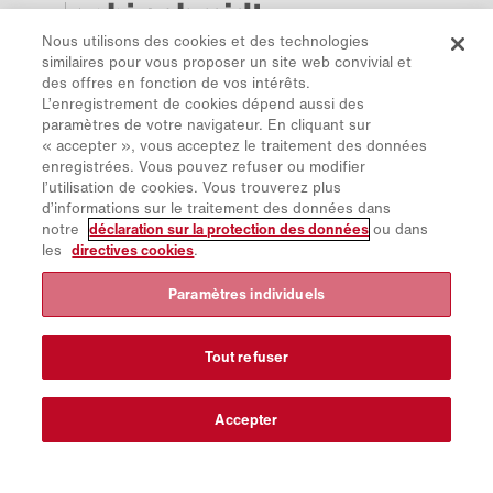
Nous utilisons des cookies et des technologies
Protection des données
similaires pour vous proposer un site web convivial et
Directive cookies
des offres en fonction de vos intérêts.
L’enregistrement de cookies dépend aussi des
Mentions légales
paramètres de votre navigateur. En cliquant sur
Avis de non-responsabilité
« accepter », vous acceptez le traitement des données
enregistrées. Vous pouvez refuser ou modifier
Newsletter
l’utilisation de cookies. Vous trouverez plus
Pièces de rechange
d’informations sur le traitement des données dans
notre
déclaration sur la protection des données
ou dans
Espace de téléchargement
les
directives cookies
.
Calculateur de CO₂
Paramètres individuels
Calculateur de TCO
Sites & Revendeurs
Tout refuser
Aperçu des groupes de produits
Connexion à IntelliOPS
Accepter
CollabHub Login
© 2026 Aebi Schmidt Group