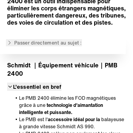
2400 est un outil indispensable pour
éliminer les corps étrangers magnétiques,
particulièrement dangereux, des tribunes,
des voies de circulation et des pistes.
Dispositif de la barre magnétique
Fonctionnement
Passer directement au sujet :
Retour à l'aperçu
Schmidt
｜Équipement véhicule
｜PMB
2400
L’essentiel en bref
Le PMB 2400 élimine les FOD magnétiques
grâce à une
technologie d'aimantation
intelligente et puissante.
Le PMB est l'
accessoire idéal pour la
balayeuse
à grande vitesse Schmidt AS 990.