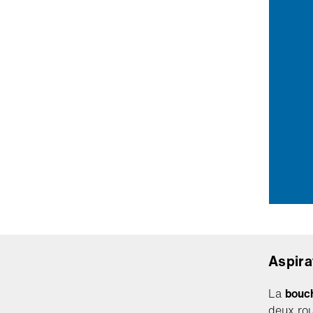
Aspira
La
bouch
deux rou