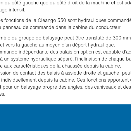
en du côté gauche que du côté droit de la machine et est ad
ge intensif.
es fonctions de la Cleango 550 sont hydrauliques command
le panneau de commande dans la cabine du conducteur:
mble du groupe de balayage peut être translaté de 300 mm 
 et vers la gauche au moyen d’un déport hydraulique.
mande indépendante des balais en option est capable d’ad
à un système hydraulique séparé, l’inclinaison de chaque ba
te aux caractéristiques de la chaussée depuis la cabine.
ssion de contact des balais à assiette droite et gauche peut
 individuellement depuis la cabine. Ces fonctions apportent 
t pour un balayage propre des angles, des caniveaux et de
es.