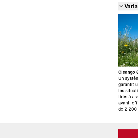
Vari
Cleango 5
Un systèm
garantit 
les situa
tirés à as
avant, of
de 2 200