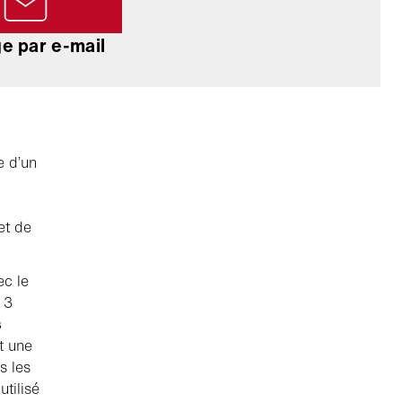
e par e-mail
e d’un
et de
ec le
 3
s
t une
s les
utilisé