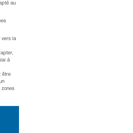
apté au
ées
vers la
apter,
lai à
 être
un
s zones