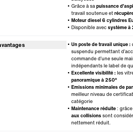
Grâce à sa
puissance d’aspi
travail soutenue et
récupèr
Moteur diesel 6 cylindres E
Disponible avec
système à 2
Un poste de travail unique :
avantages
suspendu permettant d’accé
commande d’une seule main
indépendants le label de q
Excellente visibilité :
les vit
panoramique à 250°
Emissions minimales de part
meilleur niveau de certific
catégorie
Maintenance réduite
: grâce
aux collisions
sont considé
nettement réduit.