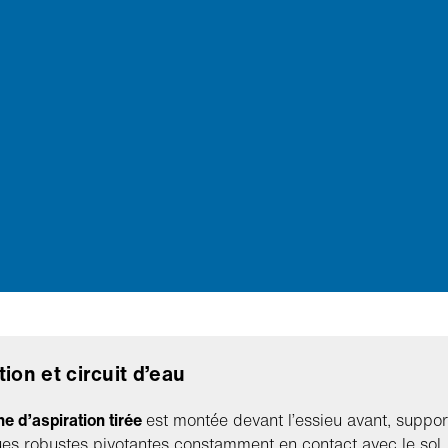
tion et circuit d’eau
e d’aspiration tirée
est montée devant l’essieu avant, suppo
es robustes pivotantes constamment en contact avec le sol. 