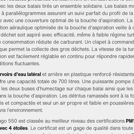
ec les deux balais tirés un ensemble solidaire. Les balais m
 à parallélogrammes assurent un suivi parfait du profil de la
 avec une couverture optimal de la bouche d’aspiration. La
tion aéraulique optimisée de la bouche d'aspiration veille à 
déchet soit aspiré avec efficacité, même à faible régime tur
e consommation réduite de carburant. Un clapet à comman
que permet la collecte des gros déchets. La vitesse de la tu
tion est facilement réglable en continu pour répondre rapid
itions fluctuantes.
rvoirs d’eau latéral
et arrière en plastique renforcé résistant
fre une capacité totale de 700 litres. Une puissante pompe 
 les deux buses d’humectage sur chaque balai ainsi que les
ns la bouche d’aspiration. Les détritus ramassés sont à la fo
és et compactés et seul un air propre et faible en poussières
ans l’environnement.
go 550 est classée au meilleur niveau des certifications
PM1
ec 4 étoiles
. Le certificat est un gage de qualité dans toute