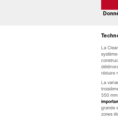
Donné
Techno
La Clea
système 
construc
détérior
réduire 
La varia
troisièm
550 mm.
importan
grande e
zones étr