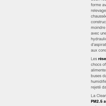
forme av
relevage
chaussée
construc
moindre 
avec un
hydrauli
d’aspira
aux cond
Les
rése
chocs of
alimente
buses da
humidifi
rejeté d
La Clean
PM2.5 av