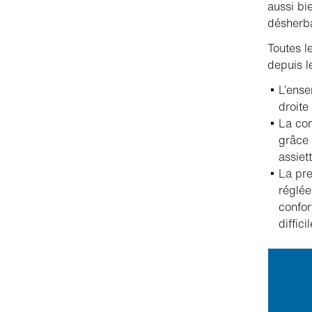
aussi bi
désherba
Toutes l
depuis 
L’ense
droite
La com
grâce 
assiet
La pre
réglée
confor
difficil