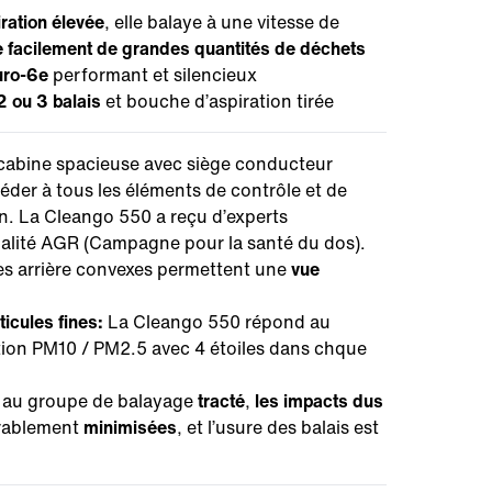
ration élevée
, elle balaye à une vitesse de
e
facilement de grandes quantités de déchets
uro-6e
performant et silencieux
 ou 3 balais
et bouche d’aspiration tirée
cabine spacieuse avec siège conducteur
der à tous les éléments de contrôle et de
. La Cleango 550 a reçu d’experts
ualité AGR (Campagne pour la santé du dos).
res arrière convexes permettent une
vue
icules fines:
La Cleango 550 répond au
ation PM10 / PM2.5 avec 4 étoiles dans chque
 au groupe de balayage
tracté
,
les impacts dus
rablement
minimisées
, et l’usure des balais est