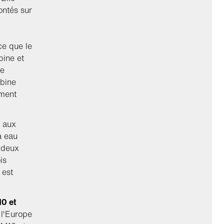
ontés sur
ce que le
bine et
de
rbine
ement
s aux
à eau
 deux
is
 est
0 et
 l'Europe