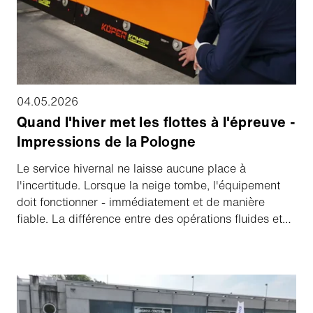
04.05.2026
Quand l'hiver met les flottes à l'épreuve -
Impressions de la Pologne
Le service hivernal ne laisse aucune place à
l'incertitude. Lorsque la neige tombe, l'équipement
doit fonctionner - immédiatement et de manière
fiable. La différence entre des opérations fluides et
des temps d'arrêt coûteux se décide souvent
plusieurs mois à l'avance. En Pologne, Jacek
Szczepański travaille en étroite collaboration avec les
flottes municipales chargées de l'entretien hivernal
des routes. D'après lui, un schéma se répète : les