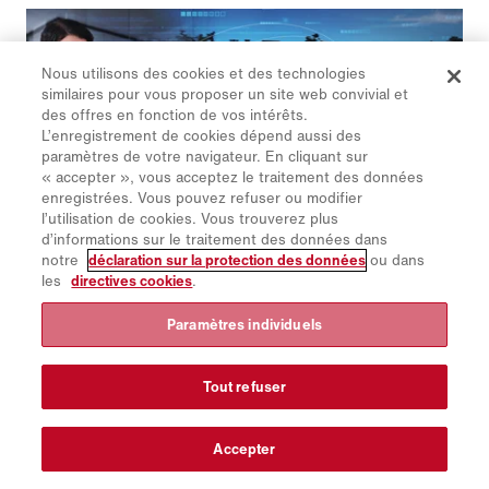
explorons la manière dont cette balayeuse électrique
sûre et efficace est rigoureusement testée.
Nous utilisons des cookies et des technologies
similaires pour vous proposer un site web convivial et
des offres en fonction de vos intérêts.
L’enregistrement de cookies dépend aussi des
paramètres de votre navigateur. En cliquant sur
« accepter », vous acceptez le traitement des données
enregistrées. Vous pouvez refuser ou modifier
l’utilisation de cookies. Vous trouverez plus
10.10.2024
d’informations sur le traitement des données dans
Maximiser l'efficacité : Exploiter les
notre
déclaration sur la protection des données
ou dans
les
directives cookies
.
flottes connectées et les diagnostics à
distance pour des opérations plus
Paramètres individuels
intelligentes.
Tout refuser
Dans le monde actuel, dominé par la technologie,
nous cherchons constamment à rationaliser les
opérations, à réduire les coûts et à améliorer la
Accepter
productivité. Tirer parti de la technologie des flottes