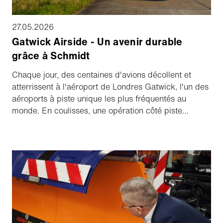
27.05.2026
Gatwick Airside - Un avenir durable
grâce à Schmidt
Chaque jour, des centaines d'avions décollent et
atterrissent à l'aéroport de Londres Gatwick, l'un des
aéroports à piste unique les plus fréquentés au
monde. En coulisses, une opération côté piste
hautement coordonnée garantit que chaque
mouvement au sol est sûr, efficace et de plus en plus
durable. Un élément clé de ces opérations réside
dans l'équipement d'Aebi Schmidt qui maintient le
terrain d'aviation sûr et opérationnel tous les jours.