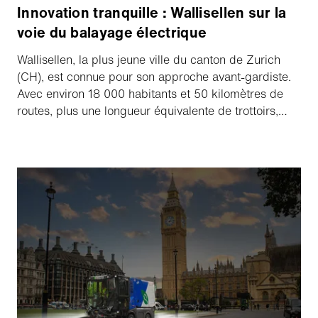
Innovation tranquille : Wallisellen sur la
voie du balayage électrique
Wallisellen, la plus jeune ville du canton de Zurich
(CH), est connue pour son approche avant-gardiste.
Avec environ 18 000 habitants et 50 kilomètres de
routes, plus une longueur équivalente de trottoirs,
l'équipe d'entretien de la ville est régulièrement
confrontée à des défis importants. Les balayeuses
compactes sont des outils indispensables pour ce
travail. Cependant, lorsque la balayeuse diesel
Schmidt Swingo 200⁺, qui a fait ses preuves, a
dépassé le cap des 10 000 heures, la question s'est
posée : quelle est la prochaine étape ?