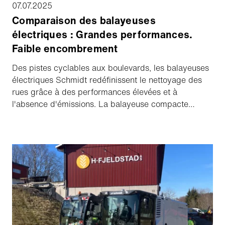
07.07.2025
Comparaison des balayeuses
électriques : Grandes performances.
Faible encombrement
Des pistes cyclables aux boulevards, les balayeuses
électriques Schmidt redéfinissent le nettoyage des
rues grâce à des performances élevées et à
l'absence d'émissions. La balayeuse compacte
eSwingo 200⁺ et la balayeuse à grande capacité
eCleango 550 sont conçues pour des
environnements différents, mais toutes deux offrent
des rues propres, un air pur et un fonctionnement
silencieux et fiable. Avec des certifications PM10 et
PM2.5 à la pointe de l'industrie, elles prouvent qu'il
n'est pas nécessaire d'utiliser des combustibles
fossiles pour s'attaquer à des tâches de balayage
difficiles, et montrent qu'être écologique ne signifie
pas ralentir. Découvrez quelle balayeuse convient le