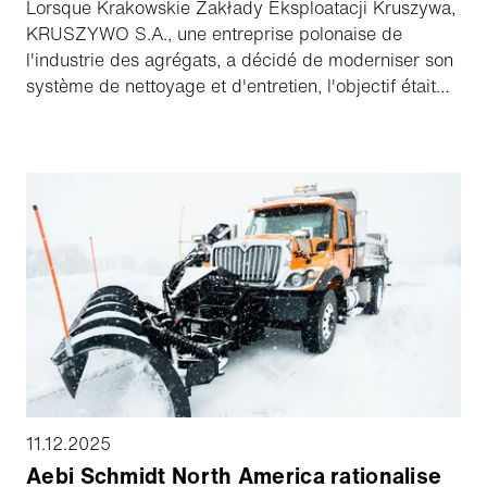
Lorsque Krakowskie Zakłady Eksploatacji Kruszywa,
KRUSZYWO S.A., une entreprise polonaise de
l'industrie des agrégats, a décidé de moderniser son
système de nettoyage et d'entretien, l'objectif était
de trouver une solution alliant fiabilité et efficacité.
Apprenez-en plus dans l'interview de Mateusz
Grzywna, chef de l'équipe mécanique, de
maintenance et de gestion du matériel, pourquoi
KRUSZYWO S.A. a opté pour une Schmidt Wasa
300⁺.
11.12.2025
Aebi Schmidt North America rationalise