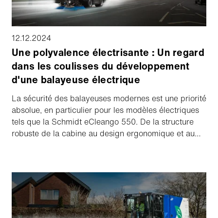
12.12.2024
Une polyvalence électrisante : Un regard
dans les coulisses du développement
d'une balayeuse électrique
La sécurité des balayeuses modernes est une priorité
absolue, en particulier pour les modèles électriques
tels que la Schmidt eCleango 550. De la structure
robuste de la cabine au design ergonomique et au
vitrage innovant, de nombreux tests et certifications
garantissent que chaque composant répond aux
normes les plus élevées. Découvrez comment une
ingénierie réfléchie et des tests rigoureux aboutissent
à un produit sûr et convivial.