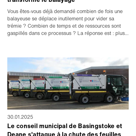
Vous êtes-vous déjà demandé combien de fois une
balayeuse se déplace inutilement pour vider sa
trémie ? Combien de temps et de ressources sont
gaspillés dans ce processus ? La réponse est : plus
souvent que nécessaire. Mais ce n'est pas une
fatalité ! Avec le capteur de niveau de trémie innovant
d'Aebi Schmidt, vous pouvez garder un contrôle total
et optimiser vos opérations de balayage à long
terme.
30.01.2025
Le conseil municipal de Basingstoke et
Deane s'attaque à la chute des feuilles