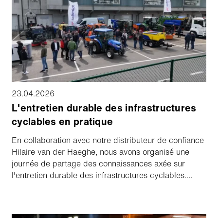
entreprises qui se préparent à l'avance opèrent en
toute confiance, tandis que les autres sont
contraintes de prendre des décisions réactives sous
la pression. Nous avons discuté avec lui des erreurs
récurrentes, de la préparation pratique et de ce qui
fait vraiment la différence lorsque l'hiver commence.
23.04.2026
L'entretien durable des infrastructures
cyclables en pratique
En collaboration avec notre distributeur de confiance
Hilaire van der Haeghe, nous avons organisé une
journée de partage des connaissances axée sur
l'entretien durable des infrastructures cyclables.
L'événement a rassemblé des professionnels des
municipalités, des bureaux d'études et des
partenaires de l'infrastructure, tous partageant une