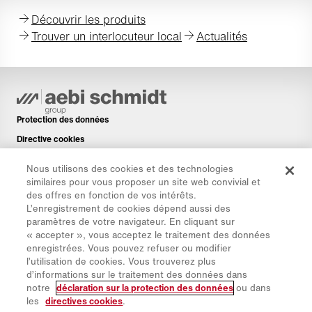
Découvrir les produits
Trouver un interlocuteur local
Actualités
Protection des données
Directive cookies
Mentions légales
Nous utilisons des cookies et des technologies
Avis de non-responsabilité
similaires pour vous proposer un site web convivial et
des offres en fonction de vos intérêts.
Newsletter
L’enregistrement de cookies dépend aussi des
Pièces de rechange
paramètres de votre navigateur. En cliquant sur
« accepter », vous acceptez le traitement des données
Espace de téléchargement
enregistrées. Vous pouvez refuser ou modifier
Calculateur de CO₂
l’utilisation de cookies. Vous trouverez plus
d’informations sur le traitement des données dans
Calculateur de TCO
notre
déclaration sur la protection des données
ou dans
Sites & Revendeurs
les
directives cookies
.