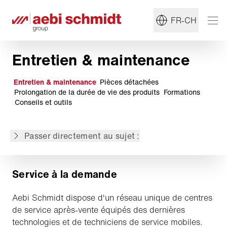
FR-CH
Entretien & maintenance
Entretien & maintenance
Pièces détachées
Service à la demande
Prolongation de la durée de vie des produits
Formations
Diagnostic à distance
Conseils et outils
Garantie prolongée
Contrôles et contrats de service
Passer directement au sujet :
vProtect
Service à la demande
Aebi Schmidt dispose d'un réseau unique de centres
de service après-vente équipés des dernières
technologies et de techniciens de service mobiles.