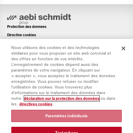
Protection des données
Directive cookies
Mentions légales
Nous utilisons des cookies et des technologies
Avis de non-responsabilité
similaires pour vous proposer un site web convivial et
des offres en fonction de vos intérêts.
Newsletter
L’enregistrement de cookies dépend aussi des
Pièces de rechange
paramètres de votre navigateur. En cliquant sur
« accepter », vous acceptez le traitement des données
Espace de téléchargement
enregistrées. Vous pouvez refuser ou modifier
Calculateur de CO₂
l’utilisation de cookies. Vous trouverez plus
d’informations sur le traitement des données dans
Calculateur de TCO
notre
déclaration sur la protection des données
ou dans
Sites & Revendeurs
les
directives cookies
.
Aperçu des groupes de produits
Paramètres individuels
Connexion à IntelliOPS
CollabHub Login
Tout refuser