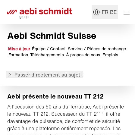
dans la Principauté de Liechtenstein
L'Innovation en pente : le magazine Aebi 2026
FR-BE
La nouvelle génération de tracteurs mono-axe
Combicut d'Aebi
Médaille d’or à l’AGRITECHNICA
Aebi Schmidt Suisse
Schmidt Flexigo 150
Schmidt eCleango 550
Mise à jour
Équipe / Contact
Service / Pièces de rechange
Aebi TT 242 et TT 282 : Plus de confort, plus de
Formation
Téléchargements
À propos de nous
Emplois
contrôle
Aebi TP 470 Vario
Passer directement au sujet :
Schmidt eSwingo 200⁺
Aebi présente le nouveau TT 212
À l'occasion des 50 ans du Terratrac, Aebi présente
+
le nouveau TT 212. Successeur du TT 211
, il offre
davantage de puissance, de confort et de sécurité
grâce à une plateforme entièrement repensée. Les