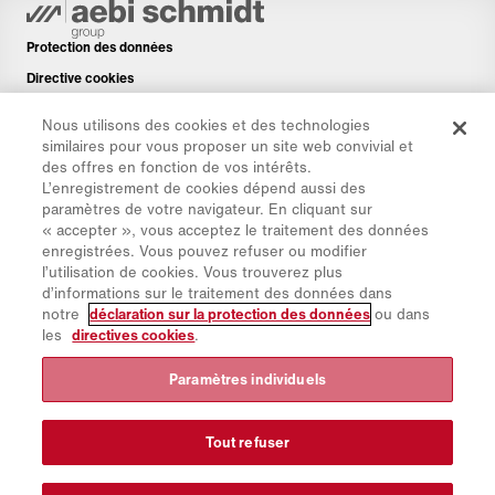
Protection des données
Directive cookies
Mentions légales
Nous utilisons des cookies et des technologies
Avis de non-responsabilité
similaires pour vous proposer un site web convivial et
des offres en fonction de vos intérêts.
Newsletter
L’enregistrement de cookies dépend aussi des
Pièces de rechange
paramètres de votre navigateur. En cliquant sur
« accepter », vous acceptez le traitement des données
Espace de téléchargement
enregistrées. Vous pouvez refuser ou modifier
Calculateur de CO₂
l’utilisation de cookies. Vous trouverez plus
d’informations sur le traitement des données dans
Calculateur de TCO
notre
déclaration sur la protection des données
ou dans
Sites & Revendeurs
les
directives cookies
.
Aperçu des groupes de produits
Paramètres individuels
Connexion à IntelliOPS
CollabHub Login
Tout refuser
© 2026 Aebi Schmidt Group