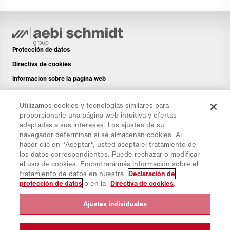
Protección de datos
Directiva de cookies
Información sobre la página web
Aviso legal
Utilizamos cookies y tecnologías similares para
Boletín de noticias
proporcionarle una página web intuitiva y ofertas
Piezas de repuesto
adaptadas a sus intereses. Los ajustes de su
navegador determinan si se almacenan cookies. Al
Área de descargas
hacer clic en "Aceptar", usted acepta el tratamiento de
Calculadora de CO₂
los datos correspondientes. Puede rechazar o modificar
el uso de cookies. Encontrará más información sobre el
Calculadora de CTP
tratamiento de datos en nuestra
Declaración de
Distribuidores & Emplazamientos
protección de datos
o en la
Directiva de cookies
.
Resumen de grupos de productos
Ajustes individuales
Iniciar sesión en IntelliOPS
CollabHub Login