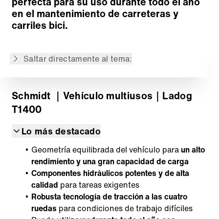
perfecta para su uso durante todo el año
Hidráulica de trabajo
en el mantenimiento de carreteras y
Bastidor
carriles bici.
Cabina
Implementos
Saltar directamente al tema:
Volver a lista de productos
Schmidt
｜Vehículo multiusos
｜Ladog
T1400
Lo más destacado
Geometría equilibrada del vehículo para
un alto
rendimiento y una gran capacidad de carga
Componentes hidráulicos potentes y de alta
calidad
para tareas exigentes
Robusta tecnología de tracción a las cuatro
ruedas
para condiciones de trabajo difíciles