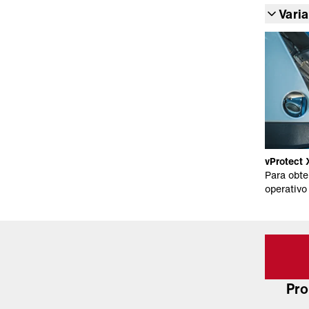
Vari
vProtect
Para obte
operativo
Pro