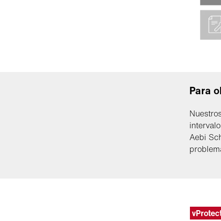
Para o
Nuestros
interval
Aebi Sch
problema
vProtec