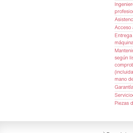
Ingenier
profesi
Asistenc
Acceso a
Entrega 
máquin
Manteni
según li
comprob
(incluid
mano de
Garantí
Servici
Piezas 