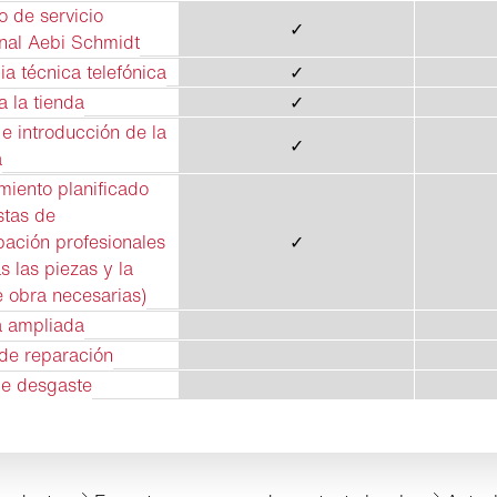
o de servicio
✓
onal Aebi Schmidt
ia técnica telefónica
✓
 la tienda
✓
e introducción de la
✓
a
miento planificado
stas de
ación profesionales
✓
as las piezas y la
 obra necesarias)
a ampliada
ode reparación
de desgaste