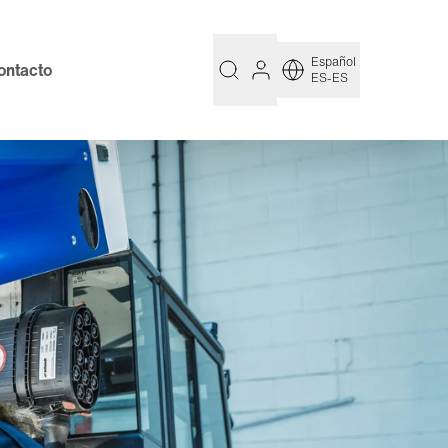
Español
ontacto
ES-ES