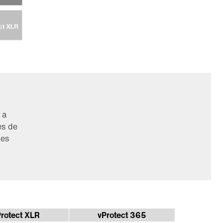
 a
es de
les
rotect XLR
vProtect 365