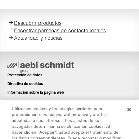
Descubrir productos
Encontrar personas de contacto locales
Actualidad y noticias
Protección de datos
Directiva de cookies
Información sobre la página web
Aviso legal
Utilizamos cookies y tecnologías similares para
Boletín de noticias
proporcionarle una página web intuitiva y ofertas
Piezas de repuesto
adaptadas a sus intereses. Los ajustes de su
navegador determinan si se almacenan cookies. Al
Área de descargas
hacer clic en "Aceptar", usted acepta el tratamiento de
Calculadora de CO₂
los datos correspondientes. Puede rechazar o modificar