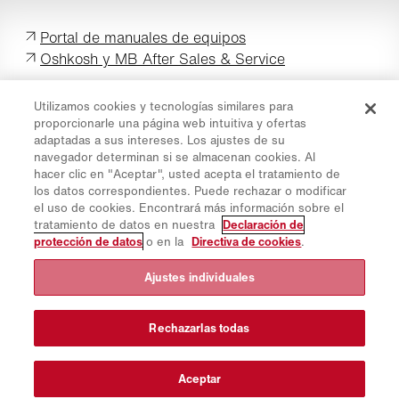
Portal de manuales de equipos
Oshkosh y MB After Sales & Service
Utilizamos cookies y tecnologías similares para
proporcionarle una página web intuitiva y ofertas
adaptadas a sus intereses. Los ajustes de su
navegador determinan si se almacenan cookies. Al
Protección de datos
hacer clic en "Aceptar", usted acepta el tratamiento de
Directiva de cookies
los datos correspondientes. Puede rechazar o modificar
el uso de cookies. Encontrará más información sobre el
Información sobre la página web
tratamiento de datos en nuestra
Declaración de
Aviso legal
protección de datos
o en la
Directiva de cookies
.
Boletín de noticias
Ajustes individuales
Piezas de repuesto
Área de descargas
Rechazarlas todas
Calculadora de CO₂
Calculadora de CTP
Aceptar
Distribuidores & Emplazamientos