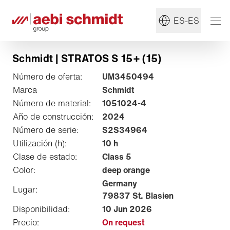
ES-ES
Schmidt | STRATOS S 15+ (15)
Número de oferta:
UM3450494
Marca
Schmidt
Número de material:
1051024-4
Año de construcción:
2024
Número de serie:
S2S34964
Utilización (h):
10 h
Clase de estado:
Class 5
Color:
deep orange
Germany
Lugar:
79837 St. Blasien
Disponibilidad:
10 Jun 2026
Precio:
On request