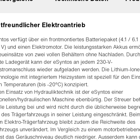
freundlicher Elektroantrieb
tos verfügt über ein frontmontiertes Batteriepaket (4.1 / 6.1 
V) und einen Elektromotor. Die leistungsstarken Akkus erm
eueinsätze von zwei vollen Behältern ohne Nachladen. Durc
rte Ladegerät kann der eSyntos an jedem 230-V-
tromanschluss wieder aufgeladen werden. Die Lithium-Ione
nologie mit integriertem Heizsystem ist speziell für den Ein
n Temperaturen (bis -20°C) konzipiert.
n Einsatz von Hydrauliktechnik ist der eSyntos einer
onellen/hydraulischen Maschine ebenbürtig. Der Streuer beh
lle Leistung bei und wird nicht durch die üblicherweise begr
 des Trägerfahrzeugs in seiner Leistung eingeschränkt. Bei
m Elektro-Trägerfahrzeug bleibt zudem die Reichweite des
hrzeugs unverändert. Im Vergleich zu einem motorbetrieben
ist das Geräuschniveau deutlich niedriger. Ausserdem kann 