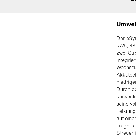
Umwelt
Der eSyn
kWh, 48 
zwei Str
integrie
Wechsels
Akkutech
niedrige
Durch de
konventi
seine vo
Leistung
auf eine
Trägerfa
Streuer 