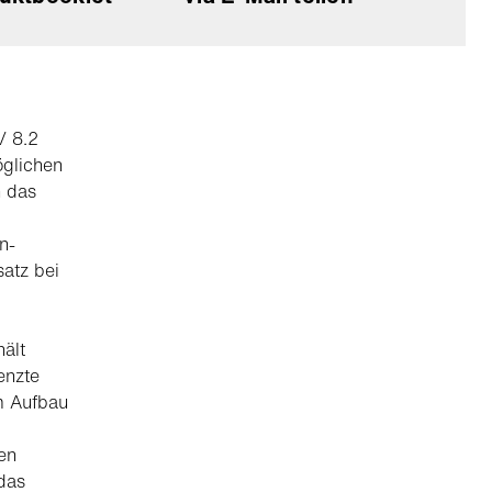
/ 8.2
öglichen
h das
n-
satz bei
ält
enzte
m Aufbau
en
das