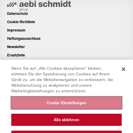
Datenschutz
Cookie Richtlinie
Impressum
Haftungsausschluss
Newsletter
Ersatzteile
Downloadbereich
Wenn Sie auf „Alle Cookies akzeptieren“ klicken,
CO₂-Rechner
stimmen Sie der Speicherung von Cookies auf Ihrem
Gerät zu, um die Websitenavigation zu verbessern, die
TCO-Rechner
Websitenutzung zu analysieren und unsere
Händler & Standorte
Marketingbemühungen zu unterstützen.
Produktgruppenübersicht
Cookie-Einstellungen
IntelliOPS Login
CollabHub Login
Alle ablehnen
© 2026 Aebi Schmidt Group