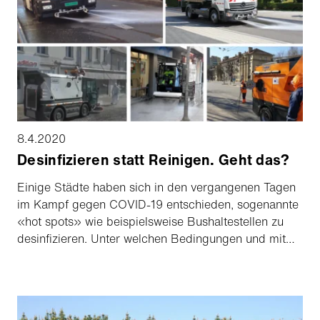
Kehrmaschinen haben wir die passende Lösung für
Ihr Problem – mit Sicherheit!
8.4.2020
Desinfizieren statt Reinigen. Geht das?
Einige Städte haben sich in den vergangenen Tagen
im Kampf gegen COVID-19 entschieden, sogenannte
«hot spots» wie beispielsweise Bushaltestellen zu
desinfizie­ren. Unter welchen Bedingungen und mit
welchen Risiken im Hinblick auf die
Materialverträglichkeit können Desin­fektionsmittel in
einer Kehrmaschine, einem Schwemm- oder
Sprühfahrzeug eingesetzt werden? Wir haben nach­