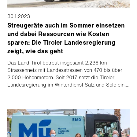
30.1.2023
Streugeräte auch im Sommer einsetzen
und dabei Ressourcen wie Kosten
sparen: Die Tiroler Landesregierung
zeigt, wie das geht
Das Land Tirol betreut insgesamt 2.236 km
Strassennetz mit Landesstrassen von 470 bis über
2.000 Höhenmetern. Seit 2017 setzt die Tiroler
Landesregierung im Winterdienst Salz und Sole ein.
Sie nutzt dafür eine Schmidt Stratos Combi Soliq
Flex, eine Kombinationsmaschine, die je nach Bedarf
mit abstumpfenden Streustoffen, Trockensalz oder
Feuchtsalz mit beliebigen Soleanteilen streut oder
sprüht. Seit kurzem ist «der Streuer» nun auch im
Sommer im Einsatz.