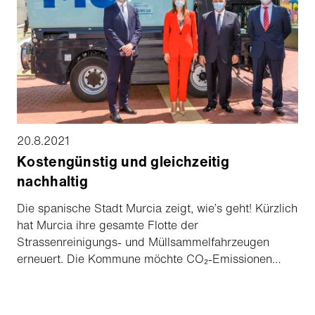
20.8.2021
Kostengünstig und gleichzeitig
nachhaltig
Die spanische Stadt Murcia zeigt, wie’s geht! Kürzlich
hat Murcia ihre gesamte Flotte der
Strassenreinigungs- und Müllsammelfahrzeugen
erneuert. Die Kommune möchte CO₂-Emissionen
reduzieren, Wasser sparen und die Lärmbelastung
verringern. Sie hat es sich zum Ziel gesetzt, mit
gutem Beispiel voranzugehen und die städtischen