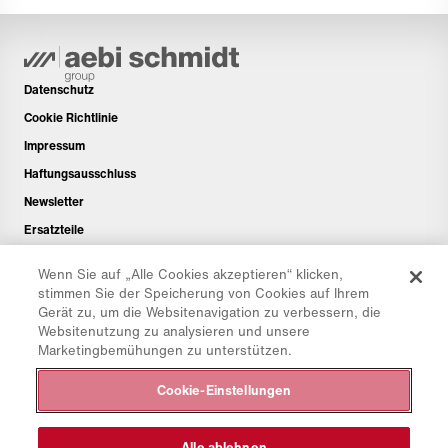
Datenschutz
Cookie Richtlinie
Impressum
Haftungsausschluss
Newsletter
Ersatzteile
Downloadbereich
Wenn Sie auf „Alle Cookies akzeptieren“ klicken,
CO₂-Rechner
stimmen Sie der Speicherung von Cookies auf Ihrem
Gerät zu, um die Websitenavigation zu verbessern, die
TCO-Rechner
Websitenutzung zu analysieren und unsere
Händler & Standorte
Marketingbemühungen zu unterstützen.
Produktgruppenübersicht
Cookie-Einstellungen
IntelliOPS Login
CollabHub Login
Alle ablehnen