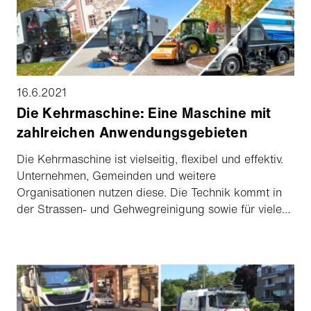
Dienstleistungen für die Bürger und Bewohnerinnen
der Stadt auf ganz neue, nachhaltige Weise zu
planen und zu erbringen. Die Maschinen und
Dienstleistungen von Aebi Schmidt und deren Partner
Ferrovial Services spielen dabei eine wichtige Rolle.
16.6.2021
Die Kehrmaschine: Eine Maschine mit
zahlreichen Anwendungsgebieten
Die Kehrmaschine ist vielseitig, flexibel und effektiv.
Unternehmen, Gemeinden und weitere
Organisationen nutzen diese. Die Technik kommt in
der Strassen- und Gehwegreinigung sowie für viele
andere Aufgaben zum Einsatz. Die Anforderungen an
Kehrmaschinen könnten unterschiedlicher kaum sein.
Dies hängt von der Grösse der zu reinigenden
Fläche, der Art der Verschmutzungen und weiteren
Faktoren ab. Hier kommen wir von der Aebi Schmidt
Group ins Spiel. Mit unserem breiten Portfolio an