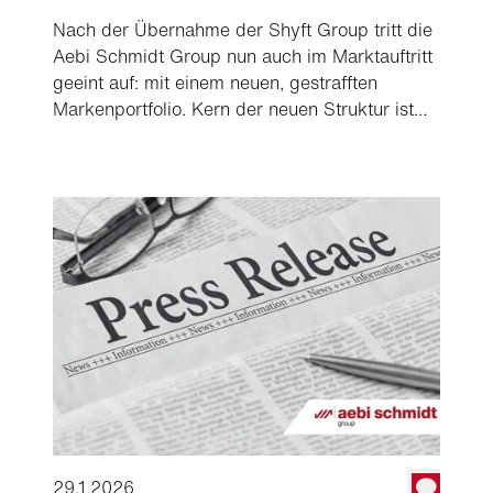
Nach der Übernahme der Shyft Group tritt die
Aebi Schmidt Group nun auch im Marktauftritt
geeint auf: mit einem neuen, gestrafften
Markenportfolio. Kern der neuen Struktur ist
die Bündelung des Leistungsangebots unter
einem einheitlichen Auftritt. Besonderes
Gewicht erhält die Stärkung der Leitmarken
Monroe und Schmidt, die ihr Angebot in den
Segmenten Commercial Trucks und Municipal
gezielt ausbauen, um das gesamte
Leistungsspektrum der Gruppe in diesen
Bereichen abzudecken.
29.1.2026