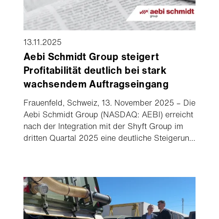
13.11.2025
Aebi Schmidt Group steigert
Profitabilität deutlich bei stark
wachsendem Auftragseingang
Frauenfeld, Schweiz, 13. November 2025 – Die
Aebi Schmidt Group (NASDAQ: AEBI) erreicht
nach der Integration mit der Shyft Group im
dritten Quartal 2025 eine deutliche Steigerung
der Profitabilität. Der adjusted EBITDA hat sich
im dritten Quartal 2025 um 25% zum dritten
Quartal 2024 auf $42.2m verbessert. Zudem
ist der Auftragseingang im dritten Quartal im
Vergleich zum Vorjahr um 33% gestiegen, und
auch der Auftragsbestand des weltweit