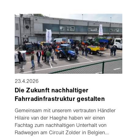
Vorjahr. Der Adjusted EBITDA verbesserte sich
um 6% auf USD 33,1 Millionen; die Adjusted
EBITDA-Marge stieg auf 7,3%. Die Gruppe
bestätigt ihre Jahresprognose 2026.
23.4.2026
Die Zukunft nachhaltiger
Fahrradinfrastruktur gestalten
Gemeinsam mit unserem vertrauten Händler
Hilaire van der Haeghe haben wir einen
Fachtag zum nachhaltigen Unterhalt von
Radwegen am Circuit Zolder in Belgien