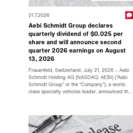
21.7.2026
Aebi Schmidt Group declares
quarterly dividend of $0.025 per
share and will announce second
quarter 2026 earnings on August
13, 2026
Frauenfeld, Switzerland, July 21, 2026 – Aebi
Schmidt Holding AG (NASDAQ: AEBI) (“Aebi
Schmidt Group” or the “Company”), a world-
class specialty vehicles leader, announced that
its Board of Directors declared a quarterly
dividend of $0.025 per share, and the
Company will hold its second quarter 2026
earnings call and webcast on August 13,
2026.