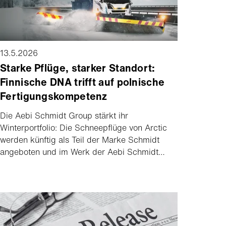
bis Ende 2027.
13.5.2026
Starke Pflüge, starker Standort:
Finnische DNA trifft auf polnische
Fertigungskompetenz
Die Aebi Schmidt Group stärkt ihr
Winterportfolio: Die Schneepflüge von Arctic
werden künftig als Teil der Marke Schmidt
angeboten und im Werk der Aebi Schmidt
Group in Kielce, Polen gefertigt. Durch die
Integration als Leistungsbestandteil von
Schmidt profitiert Arctic von grösserer
Reichweite und stärkerer Marktpräsenz. Die
Verlagerung der Produktion nach Polen schafft
die Grundlage für weiteres Wachstum der