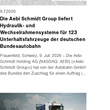
9.7.2026
Die Aebi Schmidt Group liefert
Hydraulik- und
Wechselrahmensysteme für 123
Unterhaltsfahrzeuge der deutschen
Bundesautobahn
Frauenfeld, Schweiz, 9. Juli 2026 – Die Aebi
Schmidt Holding AG (NASDAQ: AEBI) («Aebi
Schmidt Group») hat von der Autobahn GmbH
des Bundes den Zuschlag für einen Auftrag im
Wert von rund 10 Millionen Euro erhalten. Als
zentraler Unterauftragnehmer von
Hauptauftragnehmer Iveco stattet die Aebi
Schmidt Group 123 Unterhaltsfahrzeuge mit
Hydraulik- und Wechselrahmensystemen aus.
Die Auslieferung sämtlicher Fahrzeuge erfolgt