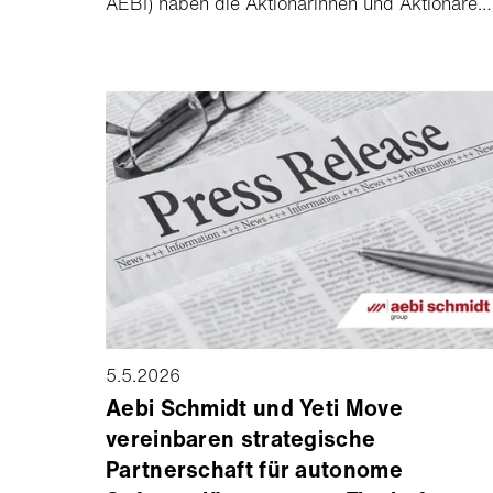
AEBI) haben die Aktionärinnen und Aktionäre
allen Anträgen des Verwaltungsrats
zugestimmt. Barend Fruithof wurde als
Verwaltungsratspräsident gewählt.
5.5.2026
Aebi Schmidt und Yeti Move
vereinbaren strategische
Partnerschaft für autonome