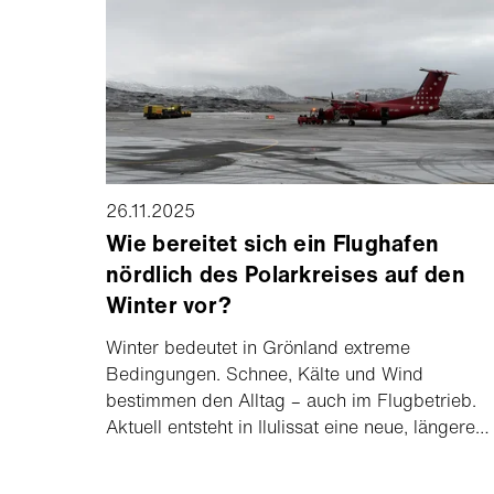
adjusted EBITDA steigt signifikant und wird
oberhalb der Mitte des Guidance-Korridors
erwartet. Der Verwaltungsrat nominiert Group
CEO Barend Fruithof als
Verwaltungsratspräsidenten und ernennt Peter
Spuhler zum Ehrenpräsidenten.
26.11.2025
Wie bereitet sich ein Flughafen
nördlich des Polarkreises auf den
Winter vor?
Winter bedeutet in Grönland extreme
Bedingungen. Schnee, Kälte und Wind
bestimmen den Alltag – auch im Flugbetrieb.
Aktuell entsteht in Ilulissat eine neue, längere
Landebahn, die den Standort zu einem
internationalen Flughafen für ganz Grönland