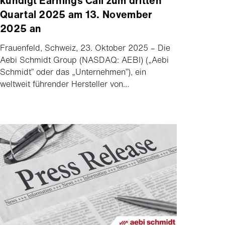
kündigt Earnings Call zum dritten
Quartal 2025 am 13. November
2025 an
Frauenfeld, Schweiz, 23. Oktober 2025 – Die
Aebi Schmidt Group (NASDAQ: AEBI) („Aebi
Schmidt” oder das „Unternehmen”), ein
weltweit führender Hersteller von
Spezialfahrzeugen, gab heute bekannt, dass
der Verwaltungsrat eine Quartalsdividende
beschlossen hat, und dass die Gruppe zu den
Ergebnissen des dritten Quartals 2025 am 13.
November 2025 online zum Earnings Call
einlädt.