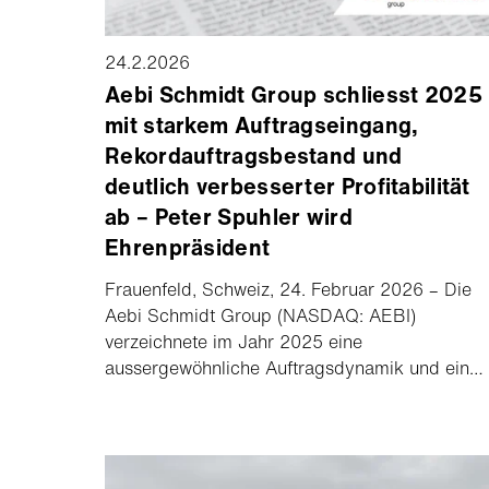
24.2.2026
Aebi Schmidt Group schliesst 2025
mit starkem Auftragseingang,
Rekordauftragsbestand und
deutlich verbesserter Profitabilität
ab – Peter Spuhler wird
Ehrenpräsident
Frauenfeld, Schweiz, 24. Februar 2026 – Die
Aebi Schmidt Group (NASDAQ: AEBI)
verzeichnete im Jahr 2025 eine
aussergewöhnliche Auftragsdynamik und einen
daraus resultierenden Rekordauftragsbestand
von über USD 1,2 Milliarden. Die Gruppe
erreichte im Geschäftsjahr 2025 einen
Nettoumsatz von USD 1,9 Milliarden. Der