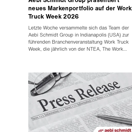
neues Markenportfolio auf der Work
Truck Week 2026
Letzte Woche versammelte sich das Team der
Aebi Schmidt Group in Indianapolis (USA) zur
führenden Branchenveranstaltung Work Truck
Week, die jährlich von der NTEA, The Work
Truck Association, organisiert wird. Die
Veranstaltung bringt Hersteller, Händler und
Flottenverantwortliche aus der gesamten Work-
Truck-Branche zusammen, um sich zu
vernetzen, Ideen auszutauschen und die
neuesten Innovationen zu entdecken, die die
Zukunft der Fahrzeugausrüstung prägen.