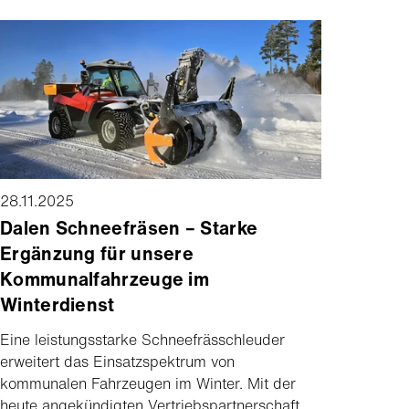
Generation von kompakten
Mehrzwecktransportern kennenzulernen. Der
Tag konzentrierte sich auf drei Hauptthemen:
innovative Technologie, Betriebseffizienz und
nachhaltige Einsatzfähigkeit.
28.11.2025
Dalen Schneefräsen – Starke
Ergänzung für unsere
Kommunalfahrzeuge im
Winterdienst
Eine leistungsstarke Schneefrässchleuder
erweitert das Einsatzspektrum von
kommunalen Fahrzeugen im Winter. Mit der
heute angekündigten Vertriebspartnerschaft