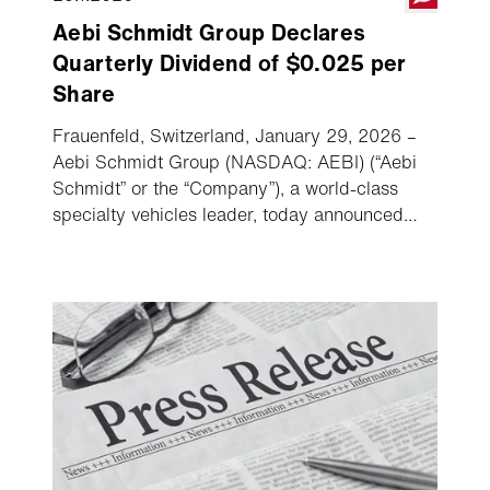
Aebi Schmidt Group Declares
Quarterly Dividend of $0.025 per
Share
Frauenfeld, Switzerland, January 29, 2026 –
Aebi Schmidt Group (NASDAQ: AEBI) (“Aebi
Schmidt” or the “Company”), a world-class
specialty vehicles leader, today announced
that its Board of Directors has declared a
quarterly dividend.