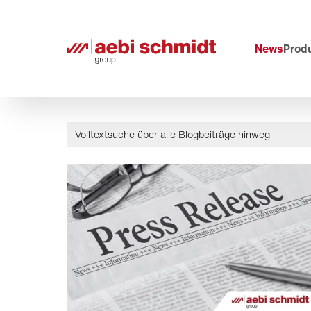
News
Prod