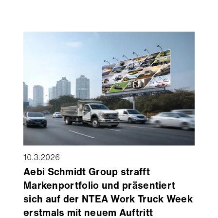
organisiert. Die Veranstaltung brachte
Fachleute aus Kommunen, Ingenieurbüros und
Infrastrukturpartnern zusammen, mit einem
gemeinsamen Ziel: die Qualität, Nachhaltigkeit
und Lebensdauer von Fahrradinfrastruktur
weiter zu verbessern.
10.3.2026
Aebi Schmidt Group strafft
Markenportfolio und präsentiert
sich auf der NTEA Work Truck Week
erstmals mit neuem Auftritt