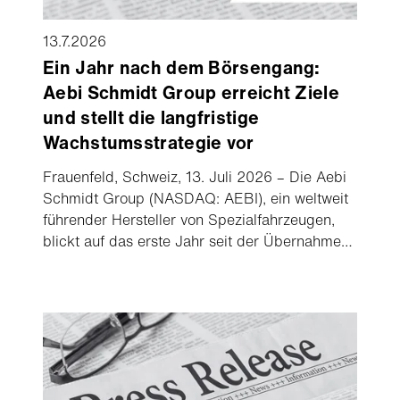
13.7.2026
Ein Jahr nach dem Börsengang:
Aebi Schmidt Group erreicht Ziele
und stellt die langfristige
Wachstumsstrategie vor
Frauenfeld, Schweiz, 13. Juli 2026 – Die Aebi
Schmidt Group (NASDAQ: AEBI), ein weltweit
führender Hersteller von Spezialfahrzeugen,
blickt auf das erste Jahr seit der Übernahme
der Shyft Group und dem Listing an der
NASDAQ zurück. Das Unternehmen löst die
bei der Transaktion abgegebenen Versprechen
ein und präsentiert die nächste Phase des
profitablen Wachstums.