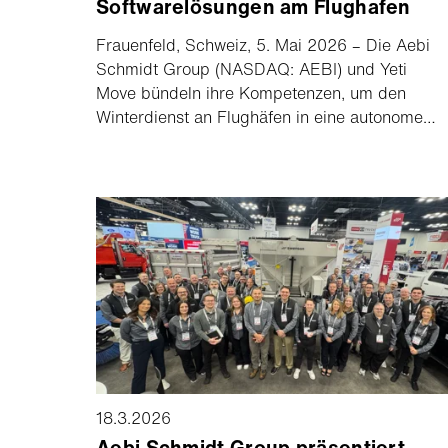
Softwarelösungen am Flughafen
Frauenfeld, Schweiz, 5. Mai 2026 – Die Aebi
Schmidt Group (NASDAQ: AEBI) und Yeti
Move bündeln ihre Kompetenzen, um den
Winterdienst an Flughäfen in eine autonome
Zukunft zu führen. Die Kooperation gilt für
Nordamerika mit Exklusivität im US-
amerikanischen Markt sowie für ausgewählte
Märkte in Europa und Japan. Die Fahrzeuge
der Marken Schmidt und MB werden künftig
mit der Softwareplattform von Yeti Move
ausgestattet und erhöhen damit die Sicherheit
und Betriebsbereitschaft bei allen
Wetterbedingungen.
18.3.2026
Aebi Schmidt Group präsentiert