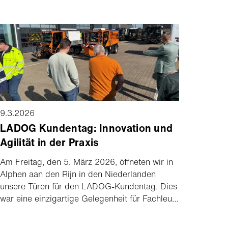
von über USD 1,2 Milliarden abgeschlossen.
Der Nettoumsatz stieg um 2% auf USD 1,9
Milliarden. CEO Barend Fruithof sagt: «Die
Gruppe ist gut positioniert, um 2026 Umsatz
und Profitabilität weiter zu steigern.»
9.3.2026
LADOG Kundentag: Innovation und
Agilität in der Praxis
Am Freitag, den 5. März 2026, öffneten wir in
Alphen aan den Rijn in den Niederlanden
unsere Türen für den LADOG-Kundentag. Dies
war eine einzigartige Gelegenheit für Fachleute
aus dem kommunalen Sektor und dem
öffentlichen Grünflächen, die neueste