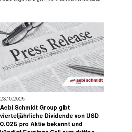
mit dem norwegischen Hersteller Dalen,
können wir für unsere Kommunalmaschinen
passende und technisch ausgereifte
Schneefräsen zu attraktiven Konditionen
anbieten.
23.10.2025
Aebi Schmidt Group gibt
vierteljährliche Dividende von USD
0.025 pro Aktie bekannt und