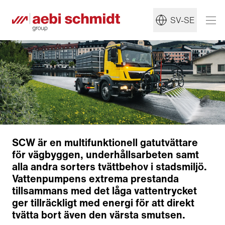
SV-SE
SCW är en multifunktionell gatutvättare
för vägbyggen, underhållsarbeten samt
alla andra sorters tvättbehov i stadsmiljö.
Vattenpumpens extrema prestanda
tillsammans med det låga vattentrycket
Främre tvätthuvud
ger tillräckligt med energi för att direkt
Ytterligare munstycken och vattenkanon
tvätta bort även den värsta smutsen.
Elektrisk slangvinda