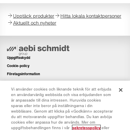
Upptäck produkter
Hitta lokala kontaktpersoner
Aktuellt och nyheter
Uppgiftsskydd
Cookie-policy
Företagsinformation
Ansvarsfriskrivning
Vi använder cookies och liknande teknik för att erbjuda
Nyhetsbrev
en användarvänlig webbsida och visa erbjudanden som
Reservdelar
är anpassade till dina intressen. Huruvida cookies
sparas eller inte beror på inställningarna i din
Nedladdningsområde
webbläsare. Genom att klicka på «Godkänn» accepterar
CO₂-kalkylator
du att motsvarande uppgifter behandlas. Du kan avböja
cookies eller anpassa hur de används. Mer om
TCO-kalkylator
uppgiftsbehandlingen finns i vår
sekretesspolicy
eller