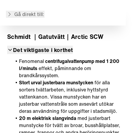
Tillbehör
Gå direkt till:
Tillbaka till översikt
Schmidt
｜Gatutvätt
｜Arctic SCW
Det viktigaste i korthet
Fenomenal
centrifugalvattenpump med 1 200
l/minuts
effekt, påminnande om
brandkårssystem.
Stort urval justerbara munstycken
för alla
sorters tvättarbeten, inklusive hyttstyrd
vattenkanon. Vissa munstycken har en
justerbar vattenstråle som avsevärt utökar
deras användning för uppgifter i stadsmiljö.
20 m elektrisk slangvinda
med justerbart
munstycke för tvätt av broar, busshållplatser,
ramper, trappor och andra beröringspunkter.