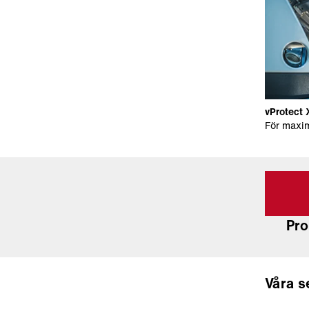
vProtect
För maxim
Pro
Våra s