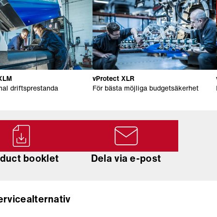
 XLM
vProtect XLR
al driftsprestanda
För bästa möjliga budgetsäkerhet
duct booklet
Dela via e-post
ervicealternativ