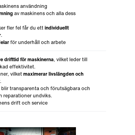
maskinens användning
ömning
av maskinens och alla dess
 fler fel får du ett
individuellt
r
.
delar
för underhåll och arbete
re drifttid för maskinerna
, vilket leder till
ad effektivitet.
er, vilket
maximerar livslängden och
.
 blir transparenta och förutsägbara och
h reparationer undviks.
ens drift och service