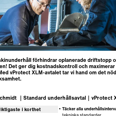
skinunderhåll förhindrar oplanerade driftstopp o
 den! Det ger dig kostnadskontroll och maximerar
. Med vProtect XLM-avtalet tar vi hand om det n
rksamhet.
Schmidt
｜Standard underhållsavtal
｜vProtect
Täcker alla underhållsinterva
iktigaste i korthet
tekniska standarder.