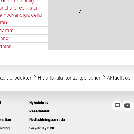
 underhåll enligt
onella checklistor
✓
ve nödvändiga delar
te)
garanti
ioner
delar
äck produkter
Hitta lokala kontaktpersoner
Aktuellt och
d
Nyhetsbrev
y
Reservdelar
rmation
Nedladdningsområde
ivning
CO₂-kalkylator