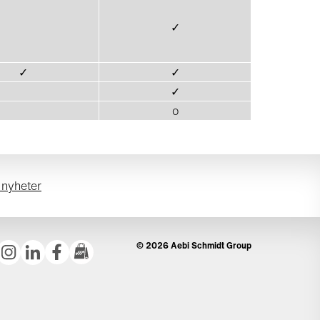
✓
✓
✓
✓
o
 nyheter
© 2026 Aebi Schmidt Group