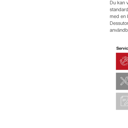
Du kan v
standard
med en b
Dessutom
användba