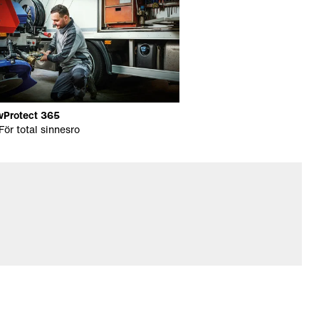
vProtect 365
För total sinnesro