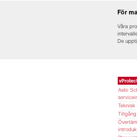
För ma
Våra pro
interval
De upptä
vProtec
Aebi Sch
servicei
Teknisk 
Tillgång
Överläm
introduk