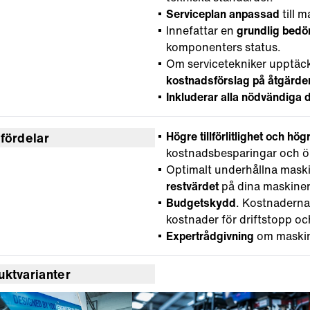
Serviceplan anpassad
till 
Innefattar en
grundlig bed
komponenters status.
Om servicetekniker upptäcker
kostnadsförslag på åtgärde
Inkluderar alla nödvändiga 
Högre tillförlitlighet och hög
 fördelar
kostnadsbesparingar och ök
Optimalt underhållna maskin
restvärdet
på dina maskiner
Budgetskydd
. Kostnaderna
kostnader för driftstopp oc
Expertrådgivning
om maskin
uktvarianter