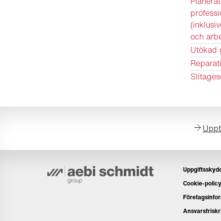
Planerat
professi
(inklusi
och arbe
Utökad 
Reparat
Slitages
Uppt
Uppgiftsskyd
Cookie-polic
Företagsinfo
Ansvarsfriskr