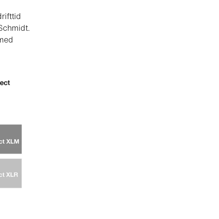
rifttid
 Schmidt.
 med