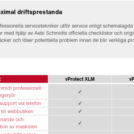
ximal driftsprestanda
fessionella servicetekniker utför service enligt schemalagda
ler med hjälp av Aebi Schmidts officiella checklistor och origi
cker och löser potentiella problem innan de blir verkliga pr
t
vProtect XLM
vP
midt professionell
✓
ngenjör
support via telefon
✓
 till webbutiken
✓
nande och
✓
tion av maskinen