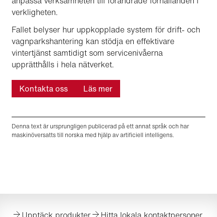
anpassa verksamheten till förändrade förhållanden i
verkligheten.
Fallet belyser hur uppkopplade system för drift- och
vagnparkshantering kan stödja en effektivare
vintertjänst samtidigt som servicenivåerna
upprätthålls i hela nätverket.
Kontakta oss
Läs mer
Denna text är ursprungligen publicerad på ett annat språk och har
maskinöversatts till norska med hjälp av artificiell intelligens.
Upptäck produkter
Hitta lokala kontaktpersoner