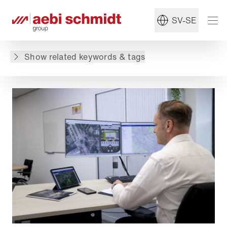
#Spridare
# Vinterunderhåll
SV-SE
Tillbaka till översikt
Show related keywords & tags