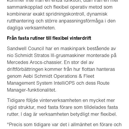
kommer inte från en enda funktion, utan från en mer
sammankopplad och flexibel operativ metod som
kombinerar exakt spridningskontroll, dynamisk
rutthantering och större anpassningsförmåga i den
dagliga verksamheten.
Från fasta rutiner till flexibel vinterdrift
Sandwell Council har en maskinpark bestående av
nio Schmidt Stratos III-grusmaskiner monterade på
Mercedes Arocs-chassier. En stor del av
driftförbättringen kommer från hur flottan hanteras
genom Aebi Schmidt Operations & Fleet
Management System IntelliOPS och dess Route
Manager-funktionalitet.
Tidigare följde vinterverksamheten en mycket mer
rigid struktur, med fasta förare som tilldelades fasta
rutter. I dag är verksamheten betydligt mer flexibel.
"Precis som tidigare var det i allmänhet en förare och