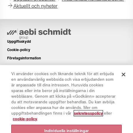
Aktuellt och nyheter
Uppgiftsskydd
Cookie-policy
Företagsinformation
Ansvarsfriskrivning
Vi använder cookies och liknande teknik för att erbjuda
Nyhetsbrev
en användarvänlig webbsida och visa erbjudanden som
Reservdelar
är anpassade till dina intressen. Huruvida cookies
sparas eller inte beror på inställningarna i din
Nedladdningsområde
webbläsare. Genom att klicka på «Godkänn» accepterar
CO₂-kalkylator
du att motsvarande uppgifter behandlas. Du kan avböja
cookies eller anpassa hur de används. Mer om
TCO-kalkylator
uppgiftsbehandlingen finns i vår
sekretesspolicy
eller
Återförsäljare och verksamhetsplatser
cookie-policy
.
Översikt över produktgrupper
Individuella inställningar
Inloggning på IntelliOPS