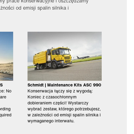
my prace konserwacyjne i oszczędzamy
ści od emisji spalin silnika i
JS
Schmidt | Maintenance Kits ASC 990
ce: No
Konserwacja łączy się z wygodą:
pare
Koniec z czasochłonnym
dobieraniem części! Wystarczy
rding
wybrać zestaw, którego potrzebujesz,
quired
w zależności od emisji spalin silnika i
wymaganego interwału.