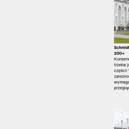
Schmidt
200+
Konserw
trzeba 
części!
zależnoś
wymaga
przeglą