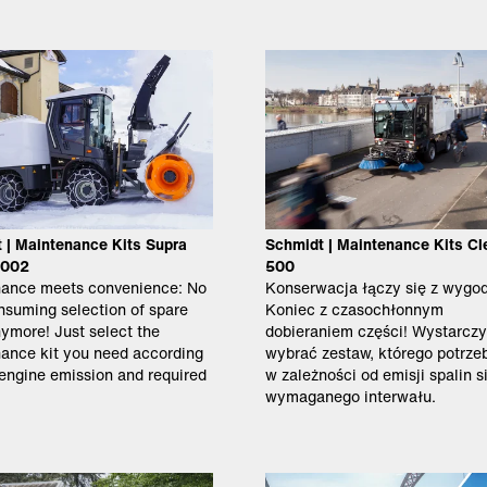
 | Maintenance Kits Supra
Schmidt | Maintenance Kits C
5002
500
ance meets convenience: No
Konserwacja łączy się z wygod
nsuming selection of spare
Koniec z czasochłonnym
nymore! Just select the
dobieraniem części! Wystarczy
ance kit you need according
wybrać zestaw, którego potrze
 engine emission and required
w zależności od emisji spalin si
.
wymaganego interwału.