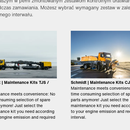
naszym w pełni zmontowanym zestawom kontrolnym ułatwia
czas zamawiania. Możesz wybrać wymagany zestaw w zależno
ego interwału.
 | Maintenance Kits TJS /
Schmidt | Maintenance Kits C
Maintenance meets convenien
ance meets convenience: No
time consuming selection of s
nsuming selection of spare
parts anymore! Just select the
nymore! Just select the
maintenance kit you need acco
ance kit you need according
to your engine emission and re
 engine emission and required
interval.
.