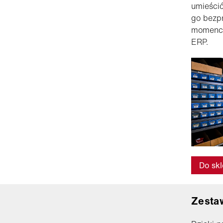
umieścić
go bezpr
momenci
ERP.
Do sk
Zesta