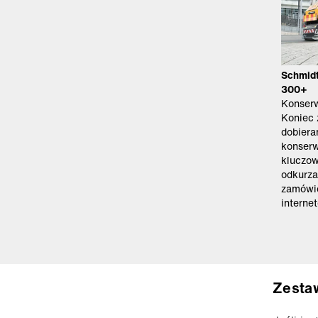
Schmidt
300+
Konserw
Koniec
dobiera
konserw
kluczow
odkurza
zamówić
interne
Zesta