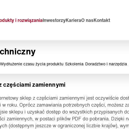
odukty i rozwiązania
Inwestorzy
Kariera
O nas
Kontakt
echniczny
Wydłużenie czasu życia produktu
Szkolenia
Doradztwo i narzędzia
z częściami zamiennymi
ernetowy sklep z częściami zamiennymi jest oczywiście dos
ni w roku. Oprócz zamawiania potrzebnych części, możesz 
ejsie sklepu i uzyskać dostęp do wszystkich przypisanych do
ęści zamiennych, w postaci plików PDF do pobrania. Dzięki
ch (dostępnym jeszcze w ograniczonej liczbie krajów), wy