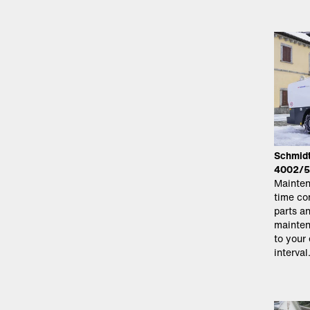
Schmidt
4002/
Mainten
time co
parts a
mainten
to your
interval