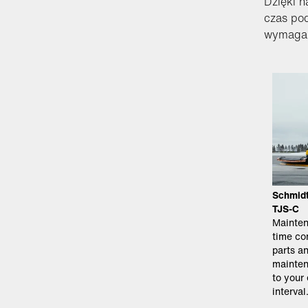
Dzięki 
czas pod
wymagan
Schmidt
TJS-C
Mainten
time co
parts a
mainten
to your
interval