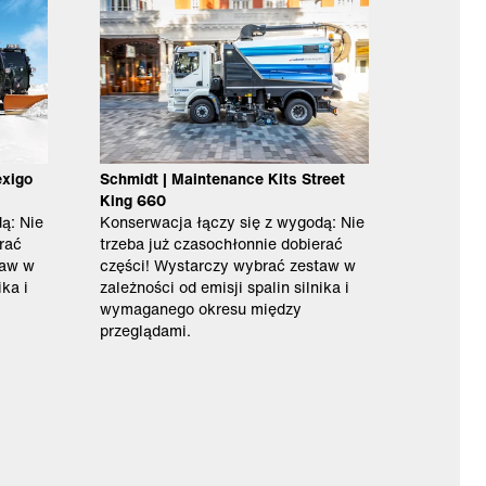
exigo
Schmidt | Maintenance Kits Street
King 660
ą: Nie
Konserwacja łączy się z wygodą: Nie
rać
trzeba już czasochłonnie dobierać
taw w
części! Wystarczy wybrać zestaw w
ika i
zależności od emisji spalin silnika i
wymaganego okresu między
przeglądami.