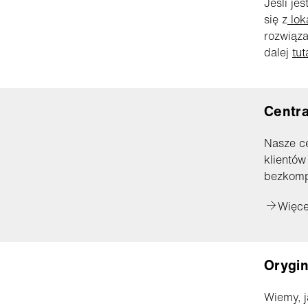
Jeśli je
się z
lok
rozwiąza
dalej
tut
Centra
Nasze ce
klientów
bezkomp
Więcej
Orygin
Wiemy, j