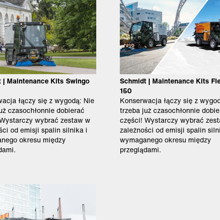
 | Maintenance Kits Swingo
Schmidt | Maintenance Kits Fl
150
acja łączy się z wygodą: Nie
Konserwacja łączy się z wygod
już czasochłonnie dobierać
trzeba już czasochłonnie dobie
 Wystarczy wybrać zestaw w
części! Wystarczy wybrać zes
ci od emisji spalin silnika i
zależności od emisji spalin siln
nego okresu między
wymaganego okresu między
dami.
przeglądami.