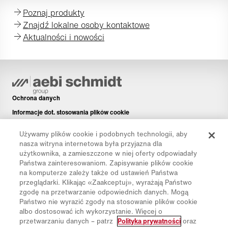
Poznaj produkty
Znajdź lokalne osoby kontaktowe
Aktualności i nowości
Ochrona danych
Informacje dot. stosowania plików cookie
Informacje prawne
Używamy plików cookie i podobnych technologii, aby
Disclaimer
nasza witryna internetowa była przyjazna dla
użytkownika, a zamieszczone w niej oferty odpowiadały
Newsletter
Państwa zainteresowaniom. Zapisywanie plików cookie
Części zamienne
na komputerze zależy także od ustawień Państwa
przeglądarki. Klikając «Zaakceptuj», wyrażają Państwo
Pliki do pobrania
zgodę na przetwarzanie odpowiednich danych. Mogą
Kalkulator CO₂
Państwo nie wyrazić zgody na stosowanie plików cookie
albo dostosować ich wykorzystanie. Więcej o
Kalkulator TCO
przetwarzaniu danych – patrz
Polityka prywatności
oraz
Dystrybutorzy i placówki