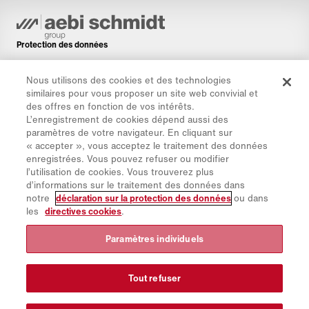
Protection des données
Directive cookies
Nous utilisons des cookies et des technologies
Mentions légales
similaires pour vous proposer un site web convivial et
Avis de non-responsabilité
des offres en fonction de vos intérêts.
L’enregistrement de cookies dépend aussi des
Newsletter
paramètres de votre navigateur. En cliquant sur
Pièces de rechange
« accepter », vous acceptez le traitement des données
enregistrées. Vous pouvez refuser ou modifier
Espace de téléchargement
l’utilisation de cookies. Vous trouverez plus
Calculateur de CO₂
d’informations sur le traitement des données dans
notre
déclaration sur la protection des données
ou dans
Calculateur de TCO
les
directives cookies
.
Sites & Revendeurs
Aperçu des groupes de produits
Paramètres individuels
Connexion à IntelliOPS
CollabHub Login
Tout refuser