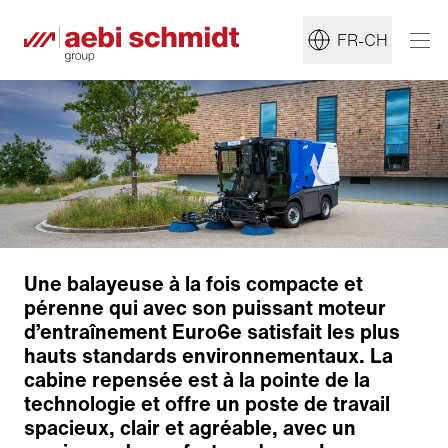
FR-CH
Une balayeuse à la fois compacte et
pérenne qui avec son puissant moteur
d’entraînement Euro6e satisfait les plus
hauts standards environnementaux. La
cabine repensée est à la pointe de la
Technologie de balayage
technologie et offre un poste de travail
Aspiration et circuit d’eau
spacieux, clair et agréable, avec un
Confort