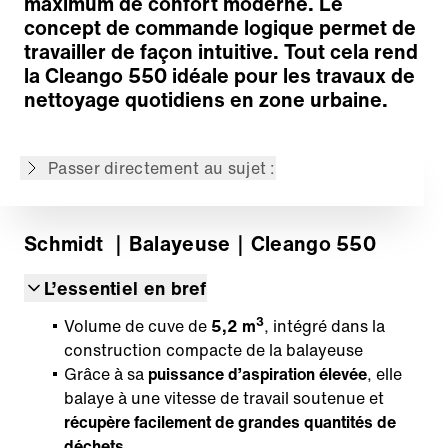
maximum de confort moderne. Le
Poste de travail
concept de commande logique permet de
Cuve à déchets
travailler de façon intuitive. Tout cela rend
Entraînement
la Cleango 550 idéale pour les travaux de
Véhicule de technologie moderne
nettoyage quotidiens en zone urbaine.
Large gamme d’options
Plateforme télématique IntelliOPS
Passer directement au sujet :
Retour à l'aperçu
Schmidt
｜Balayeuse
｜Cleango 550
L’essentiel en bref
3
Volume de cuve de
5,2 m
, intégré dans la
construction compacte de la balayeuse
Grâce à sa
puissance d’aspiration élevée
, elle
balaye à une vitesse de travail soutenue et
récupère
facilement de grandes quantités de
déchets