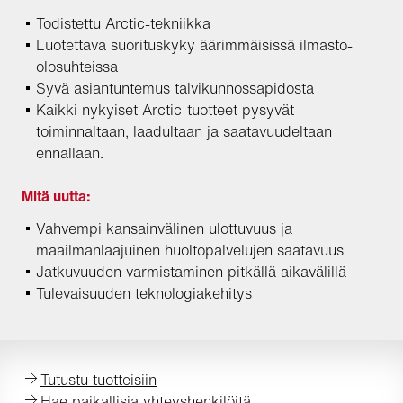
Todistettu Arctic-tekniikka
Luotettava suorituskyky äärimmäisissä ilmasto-
olosuhteissa
Syvä asiantuntemus talvikunnossapidosta
Kaikki nykyiset Arctic-tuotteet pysyvät
toiminnaltaan, laadultaan ja saatavuudeltaan
ennallaan.
Mitä uutta:
Vahvempi kansainvälinen ulottuvuus ja
maailmanlaajuinen huoltopalvelujen saatavuus
Jatkuvuuden varmistaminen pitkällä aikavälillä
Tulevaisuuden teknologiakehitys
Tutustu tuotteisiin
Hae paikallisia yhteyshenkilöitä