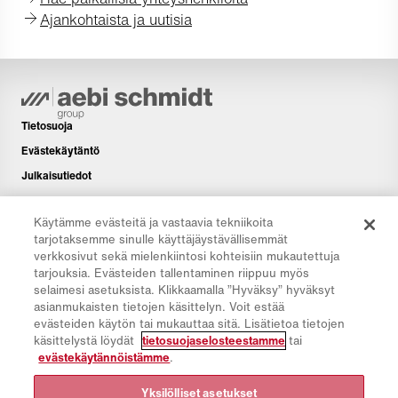
Ajankohtaista ja uutisia
Tietosuoja
Evästekäytäntö
Julkaisutiedot
Vastuuvapauslauseke
Käytämme evästeitä ja vastaavia tekniikoita
Uutiskirje
tarjotaksemme sinulle käyttäjäystävällisemmät
Lisää
verkkosivut sekä mielenkiintosi kohteisiin mukautettuja
tarjouksia. Evästeiden tallentaminen riippuu myös
Latausalue
selaimesi asetuksista. Klikkaamalla ”Hyväksy” hyväksyt
CO₂-laskuri
asianmukaisten tietojen käsittelyn. Voit estää
evästeiden käytön tai mukauttaa sitä. Lisätietoa tietojen
TCO-laskuri
käsittelystä löydät
tietosuojaselosteestamme
tai
Jälleenmyyjä- ja toimipaikkahaku
evästekäytännöistämme
.
Tuoteryhmien yleiskatsaus
Yksilölliset asetukset