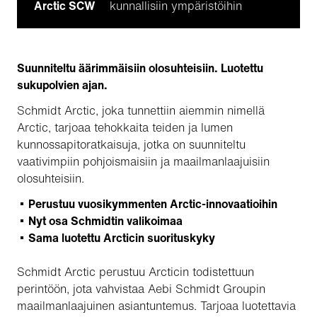
Arctic SCW
kunnallisiin ympäristöihin
Suunniteltu äärimmäisiin olosuhteisiin. Luotettu
sukupolvien ajan.
Schmidt Arctic, joka tunnettiin aiemmin nimellä
Arctic, tarjoaa tehokkaita teiden ja lumen
kunnossapitoratkaisuja, jotka on suunniteltu
vaativimpiin pohjoismaisiin ja maailmanlaajuisiin
olosuhteisiin.
Perustuu vuosikymmenten Arctic-innovaatioihin
Nyt osa Schmidtin valikoimaa
Sama luotettu Arcticin suorituskyky
Schmidt Arctic perustuu Arcticin todistettuun
perintöön, jota vahvistaa Aebi Schmidt Groupin
maailmanlaajuinen asiantuntemus. Tarjoaa luotettavia