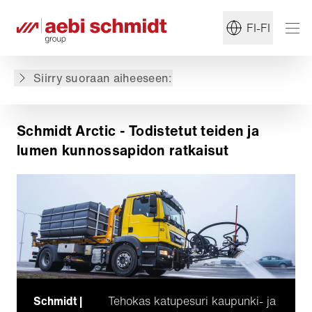
FI-FI
Schmidt Arcticin ratkaisut
Sovellusalueet
Miksi valita Schmidt Arctic?
Siirry suoraan aiheeseen:
Arktinen perintö
Schmidt Arctic - Todistetut teiden ja
lumen kunnossapidon ratkaisut
Schmidt |
Tehokas katupesuri kaupunki- ja