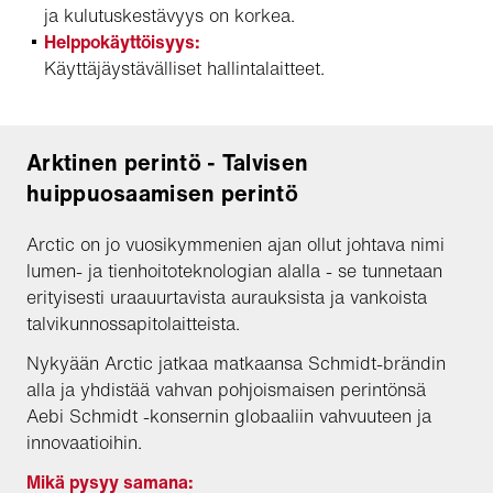
ja kulutuskestävyys on korkea.
Helppokäyttöisyys:
Käyttäjäystävälliset hallintalaitteet.
Arktinen perintö - Talvisen
huippuosaamisen perintö
Arctic on jo vuosikymmenien ajan ollut johtava nimi
lumen- ja tienhoitoteknologian alalla - se tunnetaan
erityisesti uraauurtavista aurauksista ja vankoista
talvikunnossapitolaitteista.
Nykyään Arctic jatkaa matkaansa Schmidt-brändin
alla ja yhdistää vahvan pohjoismaisen perintönsä
Aebi Schmidt -konsernin globaaliin vahvuuteen ja
innovaatioihin.
Mikä pysyy samana: