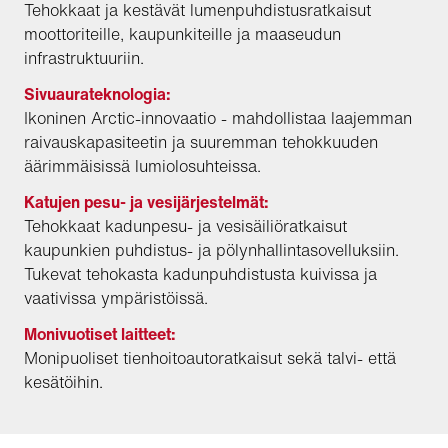
Tehokkaat ja kestävät lumenpuhdistusratkaisut
moottoriteille, kaupunkiteille ja maaseudun
infrastruktuuriin.
Sivuaurateknologia:
Ikoninen Arctic-innovaatio - mahdollistaa laajemman
raivauskapasiteetin ja suuremman tehokkuuden
äärimmäisissä lumiolosuhteissa.
Katujen pesu- ja vesijärjestelmät:
Tehokkaat kadunpesu- ja vesisäiliöratkaisut
kaupunkien puhdistus- ja pölynhallintasovelluksiin.
Tukevat tehokasta kadunpuhdistusta kuivissa ja
vaativissa ympäristöissä.
Monivuotiset laitteet:
Monipuoliset tienhoitoautoratkaisut sekä talvi- että
kesätöihin.