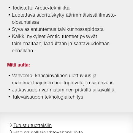
Todistettu Arctic-tekniikka
Luotettava suorituskyky äärimmäisissä ilmasto-
olosuhteissa
Syvä asiantuntemus talvikunnossapidosta
Kaikki nykyiset Arctic-tuotteet pysyvät
toiminnaltaan, laadultaan ja saatavuudeltaan
ennallaan.
Mitä uutta:
Vahvempi kansainvälinen ulottuvuus ja
maailmanlaajuinen huoltopalvelujen saatavuus
Jatkuvuuden varmistaminen pitkällä aikavälillä
Tulevaisuuden teknologiakehitys
Tutustu tuotteisiin
Hae paikallisia yhteyshenkilöitä