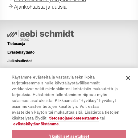
Ajankohtaista ja uutisia
Tietosuoja
Evästekäytäntö
Julkaisutiedot
Vastuuvapauslauseke
Käytämme evästeitä ja vastaavia tekniikoita
Uutiskirje
tarjotaksemme sinulle käyttäjäystävällisemmät
Lisää
verkkosivut sekä mielenkiintosi kohteisiin mukautettuja
tarjouksia. Evästeiden tallentaminen riippuu myös
Latausalue
selaimesi asetuksista. Klikkaamalla ”Hyväksy” hyväksyt
CO₂-laskuri
asianmukaisten tietojen käsittelyn. Voit estää
evästeiden käytön tai mukauttaa sitä. Lisätietoa tietojen
TCO-laskuri
käsittelystä löydät
tietosuojaselosteestamme
tai
Jälleenmyyjä- ja toimipaikkahaku
evästekäytännöistämme
.
Tuoteryhmien yleiskatsaus
Yksilölliset asetukset