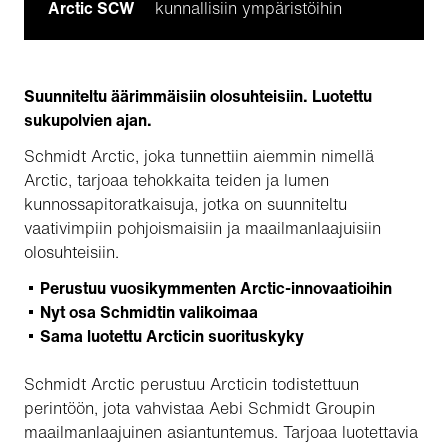
Arctic SCW
kunnallisiin ympäristöihin
Suunniteltu äärimmäisiin olosuhteisiin. Luotettu
sukupolvien ajan.
Schmidt Arctic, joka tunnettiin aiemmin nimellä
Arctic, tarjoaa tehokkaita teiden ja lumen
kunnossapitoratkaisuja, jotka on suunniteltu
vaativimpiin pohjoismaisiin ja maailmanlaajuisiin
olosuhteisiin.
Perustuu vuosikymmenten Arctic-innovaatioihin
Nyt osa Schmidtin valikoimaa
Sama luotettu Arcticin suorituskyky
Schmidt Arctic perustuu Arcticin todistettuun
perintöön, jota vahvistaa Aebi Schmidt Groupin
maailmanlaajuinen asiantuntemus. Tarjoaa luotettavia