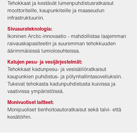
Tehokkaat ja kestävät lumenpuhdistusratkaisut
moottoriteille, kaupunkiteille ja maaseudun
infrastruktuuriin.
Sivuaurateknologia:
Ikoninen Arctic-innovaatio - mahdollistaa laajemman
raivauskapasiteetin ja suuremman tehokkuuden
äärimmäisissä lumiolosuhteissa.
Katujen pesu- ja vesijärjestelmät:
Tehokkaat kadunpesu- ja vesisäiliöratkaisut
kaupunkien puhdistus- ja pölynhallintasovelluksiin.
Tukevat tehokasta kadunpuhdistusta kuivissa ja
vaativissa ympäristöissä.
Monivuotiset laitteet:
Monipuoliset tienhoitoautoratkaisut sekä talvi- että
kesätöihin.