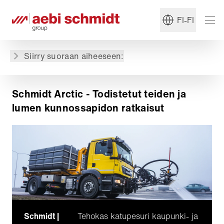
FI-FI
Schmidt Arcticin ratkaisut
Sovellusalueet
Miksi valita Schmidt Arctic?
Siirry suoraan aiheeseen:
Arktinen perintö
Schmidt Arctic - Todistetut teiden ja
lumen kunnossapidon ratkaisut
Schmidt |
Tehokas katupesuri kaupunki- ja