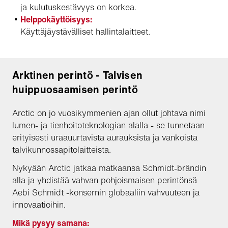
ja kulutuskestävyys on korkea.
Helppokäyttöisyys:
Käyttäjäystävälliset hallintalaitteet.
Arktinen perintö - Talvisen
huippuosaamisen perintö
Arctic on jo vuosikymmenien ajan ollut johtava nimi
lumen- ja tienhoitoteknologian alalla - se tunnetaan
erityisesti uraauurtavista aurauksista ja vankoista
talvikunnossapitolaitteista.
Nykyään Arctic jatkaa matkaansa Schmidt-brändin
alla ja yhdistää vahvan pohjoismaisen perintönsä
Aebi Schmidt -konsernin globaaliin vahvuuteen ja
innovaatioihin.
Mikä pysyy samana: