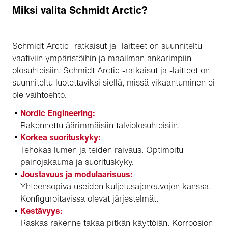
Miksi valita Schmidt Arctic?
Schmidt Arctic -ratkaisut ja -laitteet on suunniteltu
vaativiin ympäristöihin ja maailman ankarimpiin
olosuhteisiin. Schmidt Arctic -ratkaisut ja -laitteet on
suunniteltu luotettaviksi siellä, missä vikaantuminen ei
ole vaihtoehto.
Nordic Engineering:
Rakennettu äärimmäisiin talviolosuhteisiin.
Korkea suorituskyky:
Tehokas lumen ja teiden raivaus. Optimoitu
painojakauma ja suorituskyky.
Joustavuus ja modulaarisuus:
Yhteensopiva useiden kuljetusajoneuvojen kanssa.
Konfiguroitavissa olevat järjestelmät.
Kestävyys:
Raskas rakenne takaa pitkän käyttöiän. Korroosion-