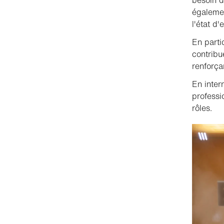
égalemen
l'état d'
En parti
contribu
renforça
En inter
professi
rôles.