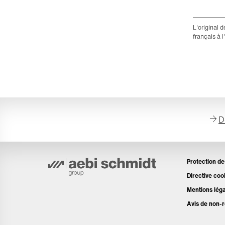
L'original 
français à l
D
Protection d
Directive coo
Mentions lég
Avis de non-r