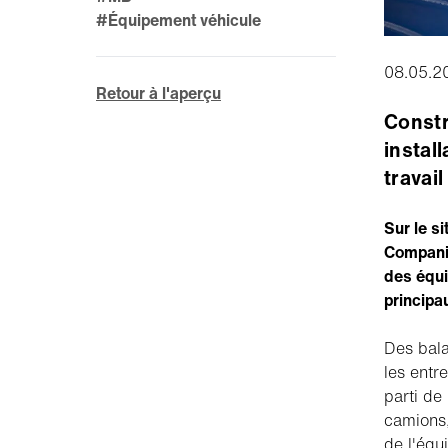
#Équipement véhicule
08.05.2
Retour à l'aperçu
Constr
instal
travail
Sur le s
Companie
des équi
principa
Des bala
les entre
parti de
camions,
de l'équ