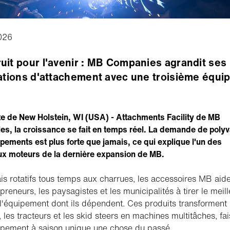
026
uit pour l'avenir : MB Companies agrandit ses
lations d'attachement avec une troisième équi
ite de New Holstein, WI (USA) - Attachments Facility de MB
s, la croissance se fait en temps réel. La demande de poly
pements est plus forte que jamais, ce qui explique l'un des
ux moteurs de la dernière expansion de MB.
is rotatifs tous temps aux charrues, les accessoires MB aid
preneurs, les paysagistes et les municipalités à tirer le meill
 l'équipement dont ils dépendent. Ces produits transforment 
 les tracteurs et les skid steers en machines multitâches, fai
ipement à saison unique une chose du passé.