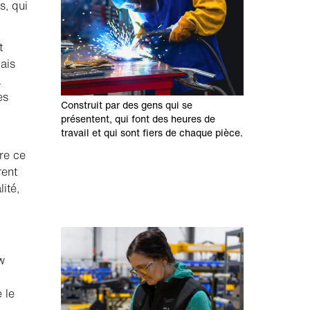
s, qui
t
ais
a
es
Construit par des gens qui se
présentent, qui font des heures de
travail et qui sont fiers de chaque pièce.
re ce
rent
ité,
w
 le