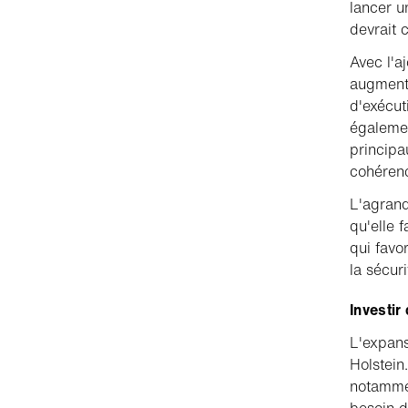
lancer u
devrait
Avec l'a
augmente
d'exécut
égalemen
principa
cohérenc
L'agrand
qu'elle 
qui favor
la sécuri
Investir
L'expans
Holstein
notammen
besoin d