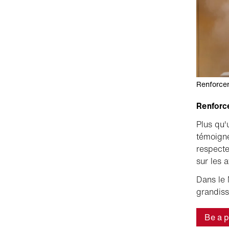
Renforcer
Renforce
Plus qu'
témoigne 
respecte
sur les a
Dans le 
grandis
Be a p