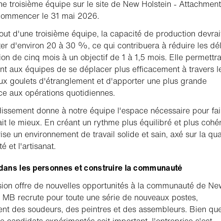
ne troisième équipe sur le site de New Holstein - Attachment
 commencer le 31 mai 2026.
jout d'une troisième équipe, la capacité de production devrai
r d'environ 20 à 30 %, ce qui contribuera à réduire les dél
ion de cinq mois à un objectif de 1 à 1,5 mois. Elle permettr
t aux équipes de se déplacer plus efficacement à travers l
ux goulets d'étranglement et d'apporter une plus grande
e aux opérations quotidiennes.
issement donne à notre équipe l'espace nécessaire pour fai
fait le mieux. En créant un rythme plus équilibré et plus cohé
ise un environnement de travail solide et sain, axé sur la qual
té et l'artisanat.
 dans les personnes et construire la communauté
ion offre de nouvelles opportunités à la communauté de Ne
. MB recrute pour toute une série de nouveaux postes,
t des soudeurs, des peintres et des assembleurs. Bien que
e candidats expérimentés soit important, l'entreprise s'est