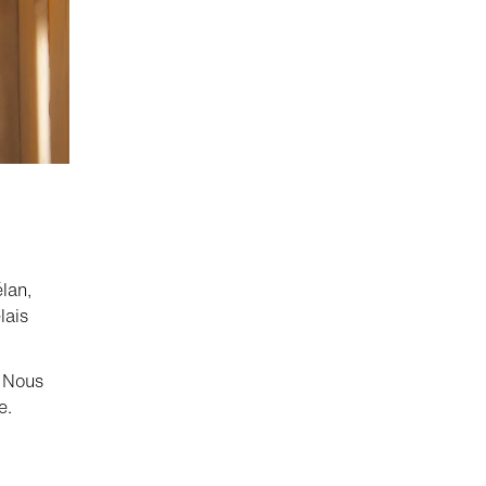
élan,
lais
. Nous
e.