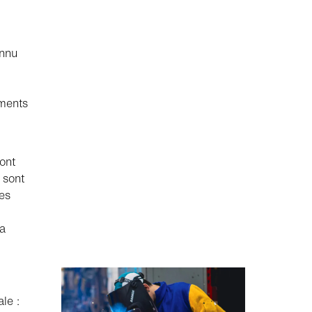
onnu
ements
ont
 sont
les
'a
le :