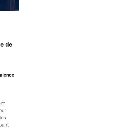
pe de
valence
ent
eur
les
sant