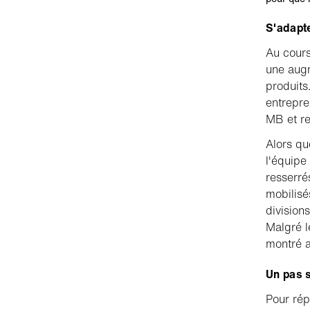
S'adapt
Au cours
une augm
produits
entrepre
MB et re
Alors qu
l'équipe
resserré
mobilisé
division
Malgré l
montré a
Un pas s
Pour rép