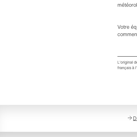
météorol
Votre éq
comment 
L'original 
français à l
D