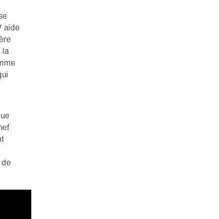
se
W aide
ère
 la
ramme
qui
que
hef
nt
 de