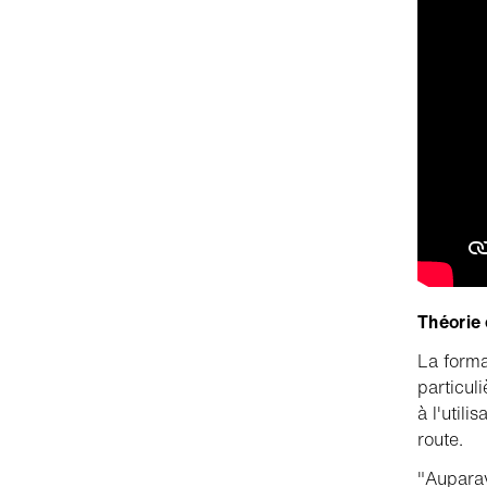
Théorie 
La forma
particul
à l'util
route.
"Auparav