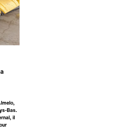
la
Almelo,
ys-Bas.
rnal, il
our