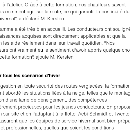
r à l'atelier. Grâce à cette formation, nos chauffeurs savent
s comment agir sur la route, ce qui garantit la continuité du
hivernal", a déclaré M. Kersten.
amme a été très bien accueilli. Les conducteurs ont soulign
aissances acquises sont directement applicables et que la
n les aide réellement dans leur travail quotidien. "Nos
urs ont vraiment eu le sentiment d'avoir appris quelque ch
cette formation", ajoute M. Kersten.
r tous les scénarios d'hiver
 gestion en toute sécurité des routes verglacées, la formatio
t abordé les situations liées à la neige, telles que le monta
ation d'une lame de déneigement, des compétences
ièrement précieuses pour les jeunes conducteurs. En proposa
n sur site et en l'adaptant à la flotte, Aebi Schmidt et Twente
'assurent que les équipes de service hivernal sont bien prép
s et professionnelles, quelles que soient les conditions