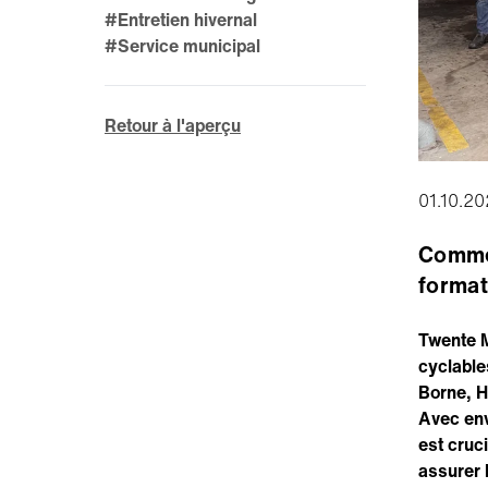
#Entretien hivernal
#Service municipal
Retour à l'aperçu
01.10.2
Commen
forma
Twente M
cyclable
Borne, H
Avec env
est cruc
assurer l