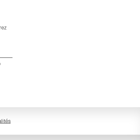
rez
n
lités