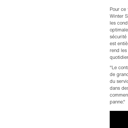
Pour ce 
Winter S
les cond
optimale
sécurité
est enti
rend les
quotidie
"Le cont
de grand
du servi
dans des 
comment 
panne."