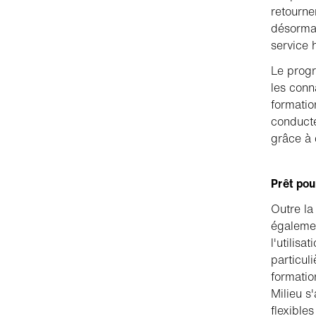
retourne
désormai
service 
Le progr
les conn
formatio
conducte
grâce à 
Prêt pou
Outre la
égalemen
l'utilis
particul
formatio
Milieu s
flexible