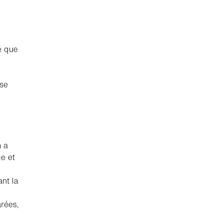
é que
ose
n a
ge et
nt la
arées,