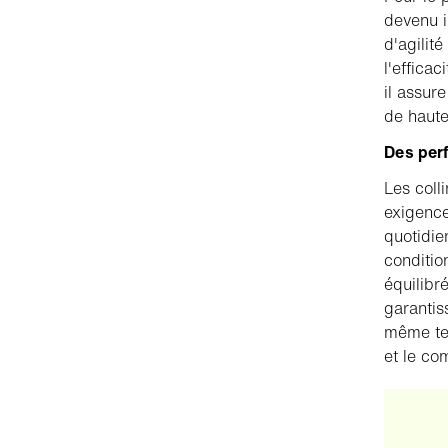
devenu i
d'agilit
l'effica
il assur
de haute
Des perf
Les coll
exigences
quotidie
conditio
équilibr
garantis
même tem
et le co