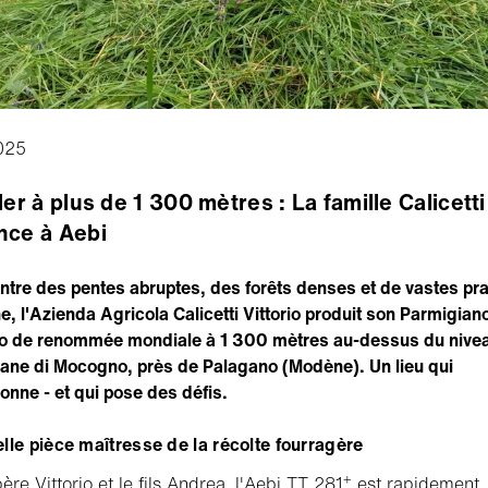
025
ler à plus de 1 300 mètres : La famille Calicetti 
nce à Aebi
ntre des pentes abruptes, des forêts denses et de vastes pra
, l'Azienda Agricola Calicetti Vittorio produit son Parmigian
o de renommée mondiale à 1 300 mètres au-dessus du nivea
iane di Mocogno, près de Palagano (Modène). Un lieu qui
onne - et qui pose des défis.
lle pièce maîtresse de la récolte fourragère
+
ère Vittorio et le fils Andrea, l'Aebi TT 281
est rapidement