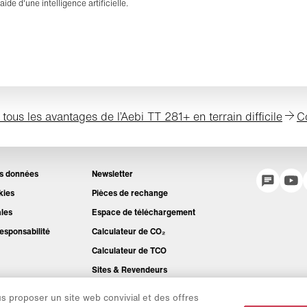
'aide d'une intelligence artificielle.
tous les avantages de l’Aebi TT 281+ en terrain difficile
C
es données
Newsletter
kies
Pièces de rechange
ales
Espace de téléchargement
esponsabilité
Calculateur de CO₂
Calculateur de TCO
Sites & Revendeurs
Aperçu des groupes de produits
us proposer un site web convivial et des offres