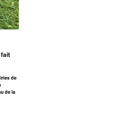
fait
iries de
o
u de la