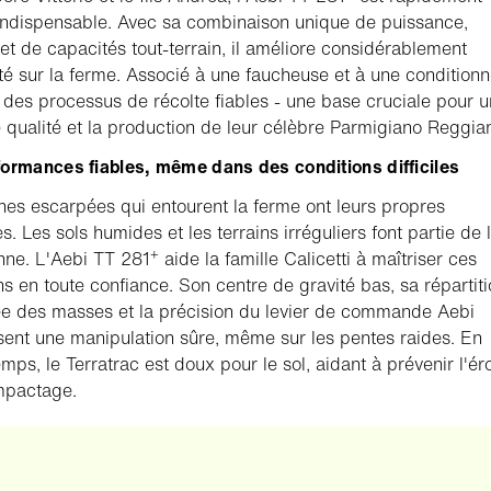
ndispensable. Avec sa combinaison unique de puissance,
é et de capacités tout-terrain, il améliore considérablement
cité sur la ferme. Associé à une faucheuse et à une condition
e des processus de récolte fiables - une base cruciale pour un
 qualité et la production de leur célèbre Parmigiano Reggia
ormances fiables, même dans des conditions difficiles
ines escarpées qui entourent la ferme ont leurs propres
. Les sols humides et les terrains irréguliers font partie de l
+
nne. L'Aebi TT 281
aide la famille Calicetti à maîtriser ces
ns en toute confiance. Son centre de gravité bas, sa répartit
ée des masses et la précision du levier de commande Aebi
sent une manipulation sûre, même sur les pentes raides. En
ps, le Terratrac est doux pour le sol, aidant à prévenir l'ér
mpactage.