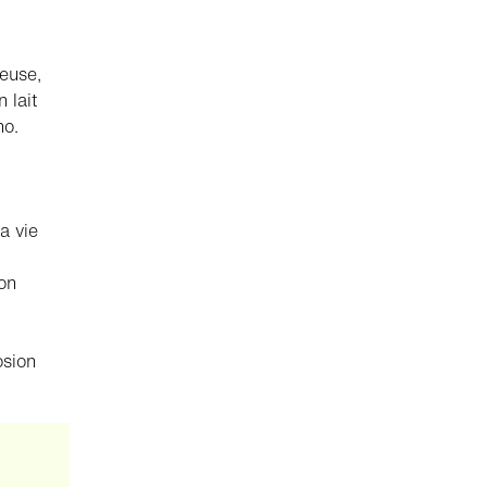
neuse,
 lait
no.
a vie
ion
osion