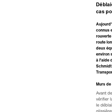
Déblai
cas po
Aujourd'
connus e
rouverte 
route lo
deux équ
environ 
à l'aide
Schmidt 
Transpor
Murs de 
Avant de
vérifier
le débla
glissièr