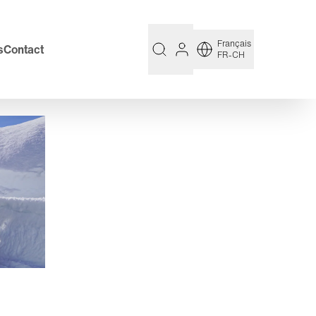
Français
s
Contact
FR-CH