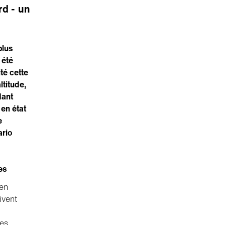
rd - un
plus
 été
té cette
ltitude,
dant
en état
e
ario
es
 en
ivent
es.