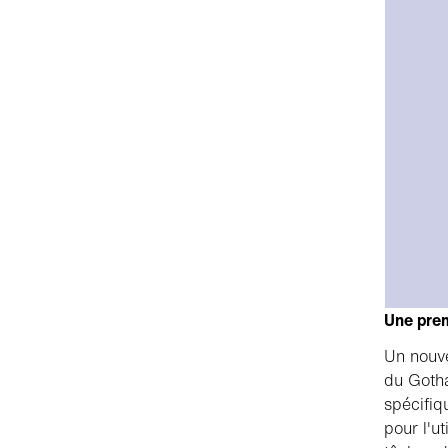
Une prem
Un nouve
du Gotha
spécifiq
pour l'ut