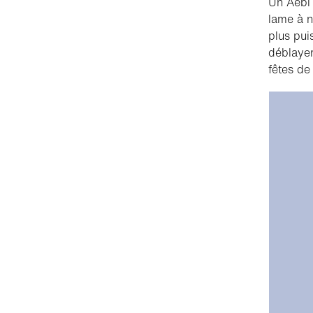
Un Aebi 
lame à n
plus pui
déblayer
fêtes de