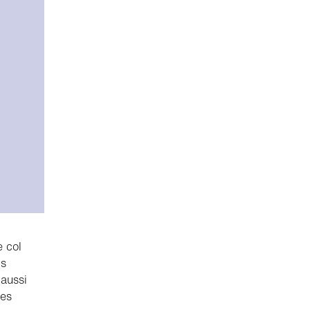
e col
ls
 aussi
les