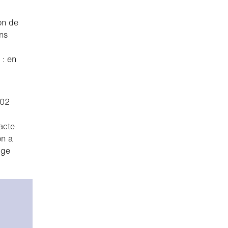
on de
ns
 : en
002
acte
on a
ige