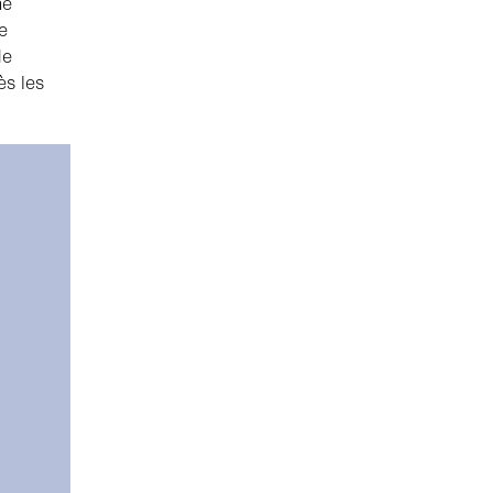
ne
e
de
ès les