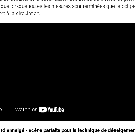
 que lorsque toutes les mesures sont terminées que le col p
rt à la circulation.
rd enneigé - scène parfaite pour la technique de déneigemen