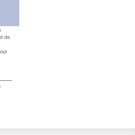
s
et de
pour
n