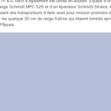
TP 470 Vario a également été utilisé en soutien. Équipé d'u
eige Schmidt MPC S26 et d'un épandeur Schmidt Stratos, l
ssant des transporteurs d'Aebi avait pour mission première 
 les quelque 30 cm de neige fraîche qui étaient tombés apr
 Pâques.