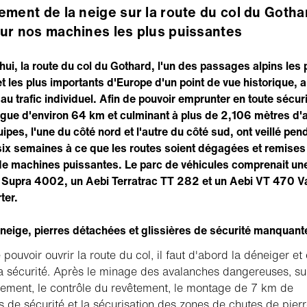
ement de la neige sur la route du col du Gotha
ur nos machines les plus puissantes
hui, la route du col du Gothard, l'un des passages alpins les 
t les plus importants d'Europe d'un point de vue historique, a
au trafic individuel. Afin de pouvoir emprunter en toute sécuri
ngue d'environ 64 km et culminant à plus de 2,106 mètres d'a
ipes, l'une du côté nord et l'autre du côté sud, ont veillé pen
six semaines à ce que les routes soient dégagées et remises 
 de machines puissantes. Le parc de véhicules comprenait un
Supra 4002, un Aebi Terratrac TT 282 et un Aebi VT 470 V
ter.
neige, pierres détachées et glissières de sécurité manquant
 pouvoir ouvrir la route du col, il faut d'abord la déneiger et
 la sécurité. Après le minage des avalanches dangereuses, su
iement, le contrôle du revêtement, le montage de 7 km de
es de sécurité et la sécurisation des zones de chutes de pierr