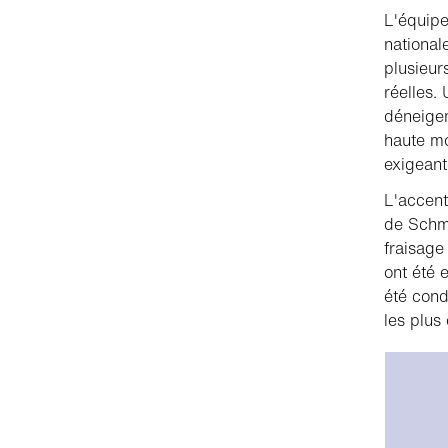
L'équipe
national
plusieur
réelles.
déneigem
haute mo
exigeant
L'accent
de Schmi
fraisage
ont été 
été cond
les plus