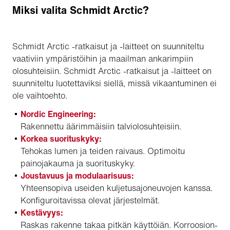
Miksi valita Schmidt Arctic?
Schmidt Arctic -ratkaisut ja -laitteet on suunniteltu
vaativiin ympäristöihin ja maailman ankarimpiin
olosuhteisiin. Schmidt Arctic -ratkaisut ja -laitteet on
suunniteltu luotettaviksi siellä, missä vikaantuminen ei
ole vaihtoehto.
Nordic Engineering:
Rakennettu äärimmäisiin talviolosuhteisiin.
Korkea suorituskyky:
Tehokas lumen ja teiden raivaus. Optimoitu
painojakauma ja suorituskyky.
Joustavuus ja modulaarisuus:
Yhteensopiva useiden kuljetusajoneuvojen kanssa.
Konfiguroitavissa olevat järjestelmät.
Kestävyys:
Raskas rakenne takaa pitkän käyttöiän. Korroosion-