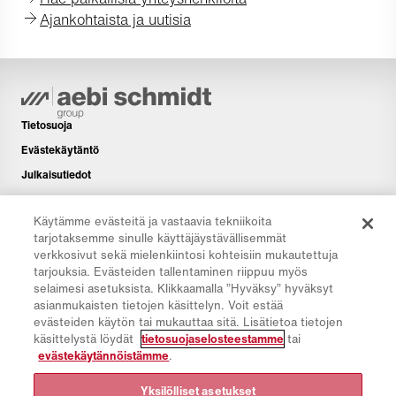
Ajankohtaista ja uutisia
Tietosuoja
Evästekäytäntö
Julkaisutiedot
Vastuuvapauslauseke
Käytämme evästeitä ja vastaavia tekniikoita
Uutiskirje
tarjotaksemme sinulle käyttäjäystävällisemmät
Lisää
verkkosivut sekä mielenkiintosi kohteisiin mukautettuja
tarjouksia. Evästeiden tallentaminen riippuu myös
Latausalue
selaimesi asetuksista. Klikkaamalla ”Hyväksy” hyväksyt
CO₂-laskuri
asianmukaisten tietojen käsittelyn. Voit estää
evästeiden käytön tai mukauttaa sitä. Lisätietoa tietojen
TCO-laskuri
käsittelystä löydät
tietosuojaselosteestamme
tai
Jälleenmyyjä- ja toimipaikkahaku
evästekäytännöistämme
.
Tuoteryhmien yleiskatsaus
Yksilölliset asetukset