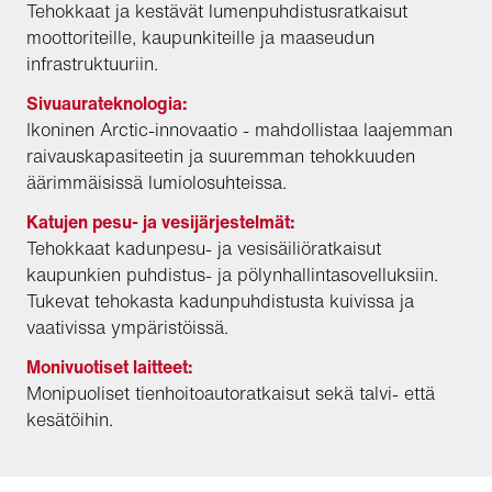
Tehokkaat ja kestävät lumenpuhdistusratkaisut
moottoriteille, kaupunkiteille ja maaseudun
infrastruktuuriin.
Sivuaurateknologia:
Ikoninen Arctic-innovaatio - mahdollistaa laajemman
raivauskapasiteetin ja suuremman tehokkuuden
äärimmäisissä lumiolosuhteissa.
Katujen pesu- ja vesijärjestelmät:
Tehokkaat kadunpesu- ja vesisäiliöratkaisut
kaupunkien puhdistus- ja pölynhallintasovelluksiin.
Tukevat tehokasta kadunpuhdistusta kuivissa ja
vaativissa ympäristöissä.
Monivuotiset laitteet:
Monipuoliset tienhoitoautoratkaisut sekä talvi- että
kesätöihin.