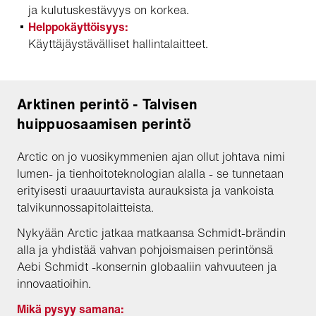
ja kulutuskestävyys on korkea.
Helppokäyttöisyys:
Käyttäjäystävälliset hallintalaitteet.
Arktinen perintö - Talvisen
huippuosaamisen perintö
Arctic on jo vuosikymmenien ajan ollut johtava nimi
lumen- ja tienhoitoteknologian alalla - se tunnetaan
erityisesti uraauurtavista aurauksista ja vankoista
talvikunnossapitolaitteista.
Nykyään Arctic jatkaa matkaansa Schmidt-brändin
alla ja yhdistää vahvan pohjoismaisen perintönsä
Aebi Schmidt -konsernin globaaliin vahvuuteen ja
innovaatioihin.
Mikä pysyy samana: