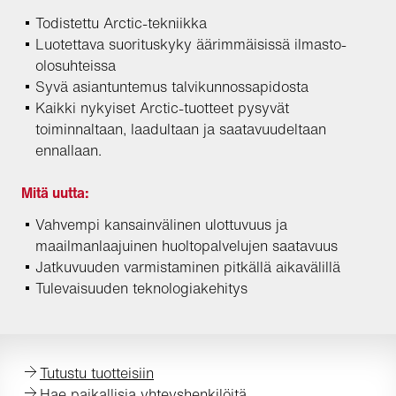
Todistettu Arctic-tekniikka
Luotettava suorituskyky äärimmäisissä ilmasto-
olosuhteissa
Syvä asiantuntemus talvikunnossapidosta
Kaikki nykyiset Arctic-tuotteet pysyvät
toiminnaltaan, laadultaan ja saatavuudeltaan
ennallaan.
Mitä uutta:
Vahvempi kansainvälinen ulottuvuus ja
maailmanlaajuinen huoltopalvelujen saatavuus
Jatkuvuuden varmistaminen pitkällä aikavälillä
Tulevaisuuden teknologiakehitys
Tutustu tuotteisiin
Hae paikallisia yhteyshenkilöitä