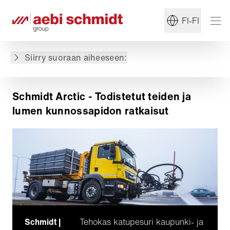
FI-FI
Schmidt Arcticin ratkaisut
Sovellusalueet
Miksi valita Schmidt Arctic?
Siirry suoraan aiheeseen:
Arktinen perintö
Schmidt Arctic - Todistetut teiden ja
lumen kunnossapidon ratkaisut
Schmidt |
Tehokas katupesuri kaupunki- ja