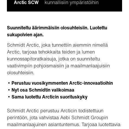
Arctic SCW
kunnallisiin ympäristöihin
Suunniteltu äärimmäisiin olosuhteisiin. Luotettu
sukupolvien ajan.
Schmidt Arctic, joka tunnettiin aiemmin nimellä
Arctic, tarjoaa tehokkaita teiden ja lumen
kunnossapitoratkaisuja, jotka on suunniteltu
vaativimpiin pohjoismaisiin ja maailmanlaajuisiin
olosuhteisiin.
Perustuu vuosikymmenten Arctic-innovaatioihin
Nyt osa Schmidtin valikoimaa
Sama luotettu Arcticin suorituskyky
Schmidt Arctic perustuu Arcticin todistettuun
perintöön, jota vahvistaa Aebi Schmidt Groupin
maailmanlaajuinen asiantuntemus. Tarjoaa luotettavia