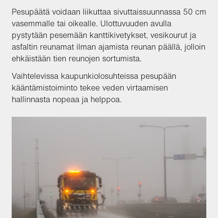
Pesupäätä voidaan liikuttaa sivuttaissuunnassa 50 cm
vasemmalle tai oikealle. Ulottuvuuden avulla
pystytään pesemään kanttikivetykset, vesikourut ja
asfaltin reunamat ilman ajamista reunan päällä, jolloin
ehkäistään tien reunojen sortumista.
Vaihtelevissa kaupunkiolosuhteissa pesupään
kääntämistoiminto tekee veden virtaamisen
hallinnasta nopeaa ja helppoa.