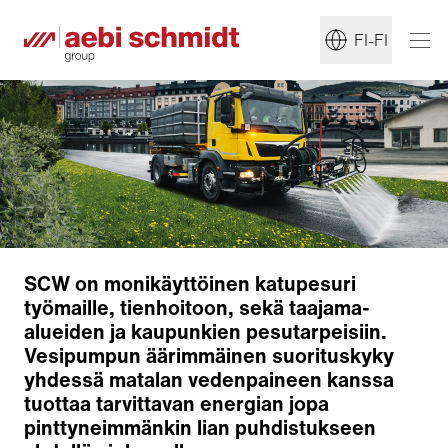
FI-FI
SCW on monikäyttöinen katupesuri
työmaille, tienhoitoon, sekä taajama-
alueiden ja kaupunkien pesutarpeisiin.
Vesipumpun äärimmäinen suorituskyky
yhdessä matalan vedenpaineen kanssa
tuottaa tarvittavan energian jopa
Pesupää
pinttyneimmänkin lian puhdistukseen
Suuttimet ja vesitykki