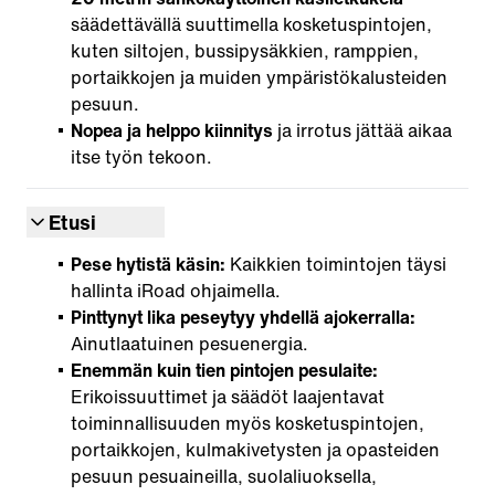
säädettävällä suuttimella kosketuspintojen,
kuten siltojen, bussipysäkkien, ramppien,
portaikkojen ja muiden ympäristökalusteiden
pesuun.
Nopea ja helppo kiinnitys
ja irrotus jättää aikaa
itse työn tekoon.
Etusi
Pese hytistä käsin:
Kaikkien toimintojen täysi
hallinta iRoad ohjaimella.
Pinttynyt lika peseytyy yhdellä ajokerralla:
Ainutlaatuinen pesuenergia.
Enemmän kuin tien pintojen pesulaite:
Erikoissuuttimet ja säädöt laajentavat
toiminnallisuuden myös kosketuspintojen,
portaikkojen, kulmakivetysten ja opasteiden
pesuun pesuaineilla, suolaliuoksella,