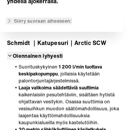
yhdellä ajokerralla.
Sähköinen käsiletkukela
Lisävarusteet
Siirry suoraan aiheeseen:
Takaisin yleiskatsaukseen
Schmidt
｜Katupesuri
｜Arctic SCW
Olennainen lyhyesti
Suorituskykyinen
1 200 l/min tuottava
keskipakopumppu
, jollaisia käytetään
palontorjuntajärjestelmissä.
Laaja valikoima säädettäviä suuttimia
kaikenlaisiin pesutehtäviin, sisältäen hytistä
ohjattavan vesitykin. Osassa suuttimia on
vesisuihkun muodon säätömahdollisuus, joka
laajentaa käyttömahdollisuuksia
kaupunkialueilla myös kastelutöihin.
20 metrin sähkökäyttöinen käsiletkukela