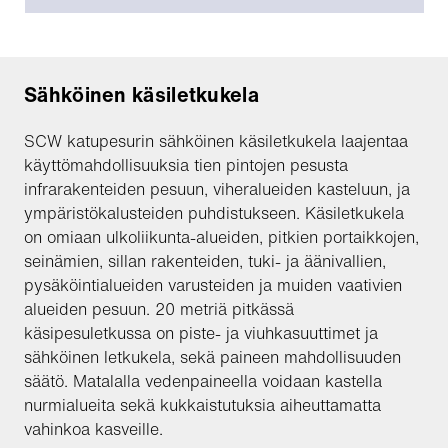
Sähköinen käsiletkukela
SCW katupesurin sähköinen käsiletkukela laajentaa
käyttömahdollisuuksia tien pintojen pesusta
infrarakenteiden pesuun, viheralueiden kasteluun, ja
ympäristökalusteiden puhdistukseen. Käsiletkukela
on omiaan ulkoliikunta-alueiden, pitkien portaikkojen,
seinämien, sillan rakenteiden, tuki- ja äänivallien,
pysäköintialueiden varusteiden ja muiden vaativien
alueiden pesuun. 20 metriä pitkässä
käsipesuletkussa on piste- ja viuhkasuuttimet ja
sähköinen letkukela, sekä paineen mahdollisuuden
säätö. Matalalla vedenpaineella voidaan kastella
nurmialueita sekä kukkaistutuksia aiheuttamatta
vahinkoa kasveille.