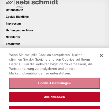
Datenschutz
Cookie Richtlinie
Impressum
Haftungsausschluss
Newsletter
Ersatzteile
Downloadbereich
Wenn Sie auf „Alle Cookies akzeptieren“ klicken,
CO₂-Rechner
stimmen Sie der Speicherung von Cookies auf Ihrem
Gerät zu, um die Websitenavigation zu verbessern, die
TCO-Rechner
Websitenutzung zu analysieren und unsere
Händler & Standorte
Marketingbemühungen zu unterstützen.
Produktgruppenübersicht
Cookie-Einstellungen
IntelliOPS Login
CollabHub Login
Alle ablehnen
© 2026 Aebi Schmidt Group