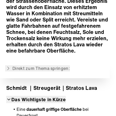
der Strassenoberfläche. Dieses Ergebnis
wird durch den Einsatz von erhitztem
Wasser in Kombination mit Streumitteln
wie Sand oder Split erreicht. Vereiste und
glatte Fahrbahnen auf festgefahrenem
Das Lava-Prinzip
Schnee, bei denen Feuchtsalz, Sole und
Aufbau- und Abstellsysteme
Trockensalz keine Wirkung mehr erzielen,
Dosier- und Fördersystem
erhalten durch den Stratos Lava wieder
Feuchtsalzeinrichtung
eine befahrbare Oberfläche.
Verteilersystem
Antrieb, Steuerungs- und Informationstechnik
Direkt zum Thema springen:
Zurück zur Übersicht
Schmidt
｜Streugerät
｜Stratos Lava
Das Wichtigste in Kürze
Eine
dauerhaft griffige Oberfläche
bei
Dauerfrost