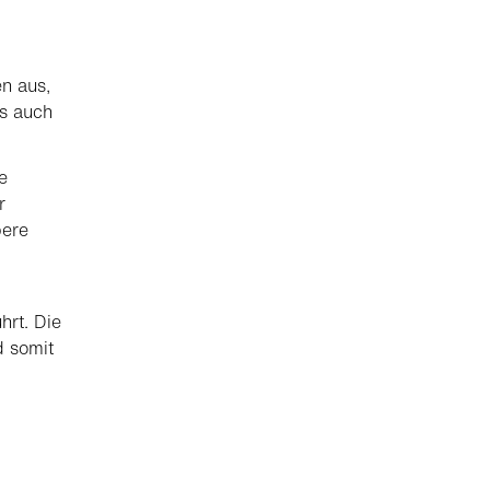
n aus,
s auch
e
r
bere
hrt. Die
d somit