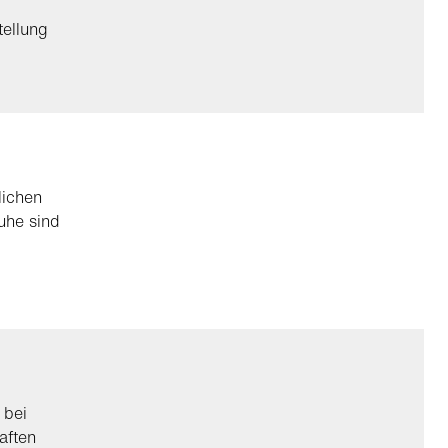
tellung
lichen
uhe sind
 bei
aften