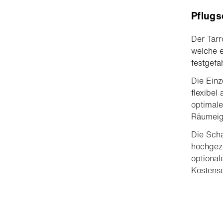
Pflugs
Der Tarr
welche 
festgefa
Die Einz
flexibe
optimale
Räumeig
Die Scha
hochgezo
optional
Kostensc