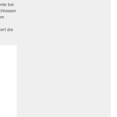
nte bei
chlossen
em
e
ert die