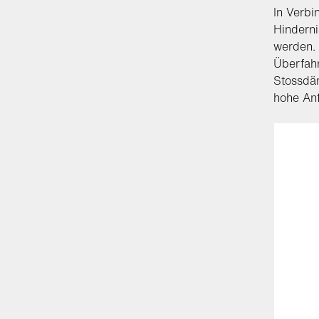
In Verb
Hindern
werden. 
Überfahr
Stossdäm
hohe Anf