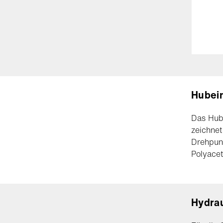
Hubei
Das Hub
zeichnet
Drehpunk
Polyacet
Hydrau