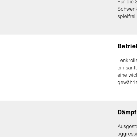
Für die 
Schwenkz
spielfrei
Betrie
Lenkroll
ein sanf
eine wic
gewährle
Dämpf
Ausgesta
aggress