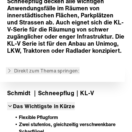
Schneepflug decken alle wichtigen
Überfahrsystem
Anwendungsfälle im Räumen von
Schürfleisten
innerstädtischen Flächen, Parkplätzen
Hub- und Schwenkeinrichtung
und Strassen ab. Auch eignet sich die KL-
Hydrauliksystem
V-Serie für die Räumung von schwer
Betriebsunterstützung
zugänglicher oder enger Infrastruktur. Die
Schneestaubschutz
KL-V Serie ist für den Anbau an Unimog,
Seitenabweiser
LKW, Traktoren oder Radlader konzipiert.
Anbau
Optionen
Direkt zum Thema springen:
Zurück zur Übersicht
Schmidt
｜Schneepflug
｜KL-V
Das Wichtigste in Kürze
Flexible Pflugform
Zwei stufenlos, gleichzeitig verschwenkbare
Scharflügel