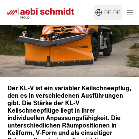
DE-DE
Der KL-V ist ein variabler Keilschneepflug,
den es in verschiedenen Ausführungen
gibt. Die Stärke der KL-V
Keilschneepflüge liegt in ihrer
individuellen Anpassungsfähigkeit. Die
unterschiedlichen Räumpositionen in
Keilform, V-Form und als einseitiger
Pflugschar