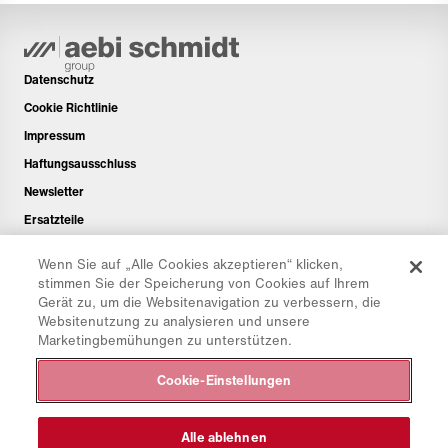
Datenschutz
Cookie Richtlinie
Impressum
Haftungsausschluss
Newsletter
Ersatzteile
Downloadbereich
Wenn Sie auf „Alle Cookies akzeptieren“ klicken,
CO₂-Rechner
stimmen Sie der Speicherung von Cookies auf Ihrem
Gerät zu, um die Websitenavigation zu verbessern, die
TCO-Rechner
Websitenutzung zu analysieren und unsere
Händler & Standorte
Marketingbemühungen zu unterstützen.
Produktgruppenübersicht
Cookie-Einstellungen
IntelliOPS Login
CollabHub Login
Alle ablehnen