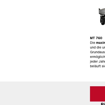
MT 760
Die
maxim
und die u
Grundaus
ermöglic
jeder Jah
beläuft s
B