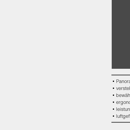
Panor
verste
bewähr
ergon
leistu
luftge