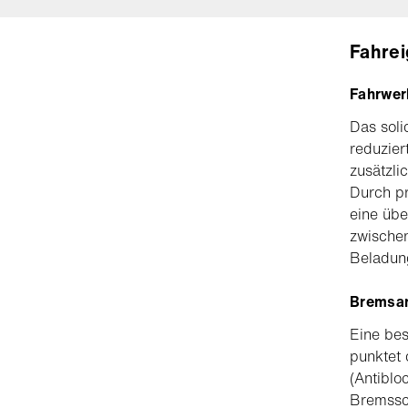
Fahre
Fahrwer
Das soli
reduzier
zusätzl
Durch pr
eine üb
zwischen
Beladun
Bremsa
Eine bes
punktet 
(Antiblo
Bremssch