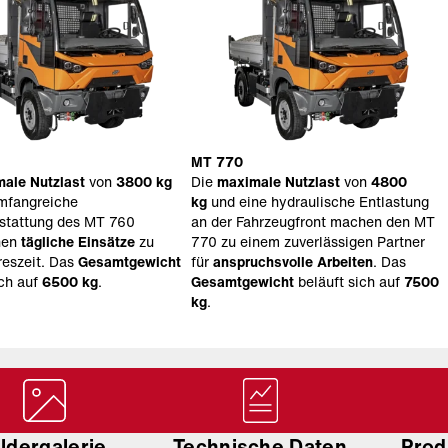
MT 770
ale Nutzlast
von
3800 kg
Die
maximale Nutzlast
von
4800
mfangreiche
kg
und eine hydraulische Entlastung
stattung des MT 760
an der Fahrzeugfront machen den MT
hen
tägliche Einsätze
zu
770 zu einem zuverlässigen Partner
reszeit. Das
Gesamtgewicht
für
anspruchsvolle Arbeiten
. Das
ich auf
6500 kg
.
Gesamtgewicht
beläuft sich auf
7500
kg
.
ildergalerie
Technische Daten
Prod