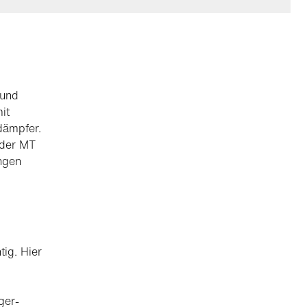
 und
it
dämpfer.
 der MT
ngen
tig. Hier
ger-