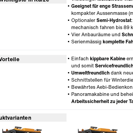
Geeignet für enge Strassen
kompakter Aussenmasse (ma
Optionaler
Semi-Hydrostat
mechanisch fahren bis 89 
Vier Anbauräume und
Schn
Serienmässig
komplette Fa
Einfach
kippbare Kabine
er
Vorteile
und somit
Servicefreundlich
Umweltfreundlich
dank neue
Schnittstellen für Winterdie
Bewährtes Aebi-Bedienkon
Panoramakabine und behei
Arbeitssicherheit zu jeder T
uktvarianten