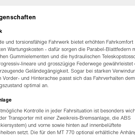
igenschaften
k
de und torsionsfähige Fahrwerk bietet erhöhten Fahrkomfort
ten Wartungskosten - dafür sorgen die Parabel-Blattfedern m
ichen Gummielementen und die hydraulischen Teleskopstoss
ogressiv-lineare und grosszügige Federwege gewährleistet
erzeugende Geländegängigkeit. Sogar bei starken Verwindu
 Vorder- und Hinterachse passt sich das Fahrverhalten dem
gszustand optimal an.
nlage
tmögliche Kontrolle in jeder Fahrsituation ist besonders wich
der Transporter mit einer Zweikreis-Bremsanlage, die ABS
ckiersystem) und vorne sowie hinten auf innenbelüftete
eiben setzt. Die für den MT 770 optional erhältliche Anhän