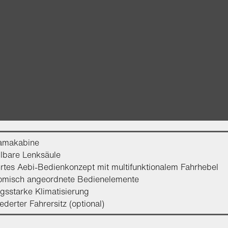
amakabine
llbare Lenksäule
tes Aebi-Bedienkonzept mit multifunktionalem Fahrhebel
omisch angeordnete Bedienelemente
ngsstarke Klimatisierung
federter Fahrersitz (optional)