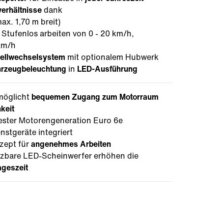
verhältnisse
dank
x. 1,70 m breit)
: Stufenlos arbeiten von 0 - 20 km/h,
km/h
ellwechselsystem
mit optionalem Hubwerk
hrzeugbeleuchtung
in
LED-Ausführung
möglicht
bequemen Zugang
zum Motorraum
keit
ster Motorengeneration Euro 6e
nstgeräte integriert
zept für
angenehmes Arbeiten
zbare LED-Scheinwerfer erhöhen die
ageszeit