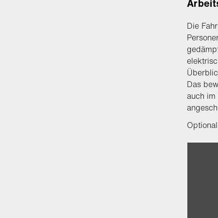
Arbeit
Die Fahr
Persone
gedämpft
elektris
Überblic
Das bewä
auch im 
angesch
Optional 