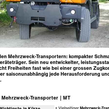
r den Mehrzweck-Transportern: kompakter Schmal
Geräteträger. Sein neu entwickelter, leistungss
icht Freiheiten fast wie bei einer grossen Zug
 er saisonunabhängig jede Herausforderung un
.
Mehrzweck-Transporter
｜MT
Vielseitiger
Mehrzweck-Tran
Wichtigste in Kürze