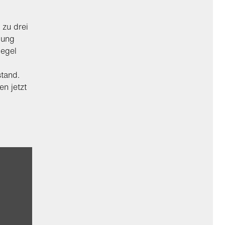
 zu drei
mung
iegel
stand.
n jetzt