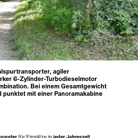
spurtransporter, agiler
tarker 6-Zylinder-Turbodieselmotor
kombination. Bei einem Gesamtgewicht
d punktet mit einer Panoramakabine
sporter
für Einsätze in
jeder Jahreszeit