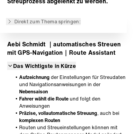
Streuprozess abgelenkt zu werden.
Off-Route Funktionalität
Routenbearbeitung mit dem Modul Route Manager
Direkt zum Thema springen:
Zurück zur Übersicht
Aebi Schmidt
｜automatisches Streuen
mit GPS-Navigation
｜Route Assistant
Das Wichtigste in Kürze
Aufzeichnung
der Einstellungen für Streudaten
und Navigationsanweisungen in der
Nebensaison
Fahrer wählt die Route
und folgt den
Anweisungen
Präzise, vollautomatische Streuung
, auch bei
komplexen Routen
Routen und Streueinstellungen können mit