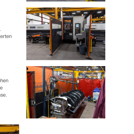
.
terten
öhen
te
sse.