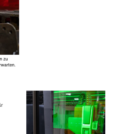
n zu
erwarten.
ür