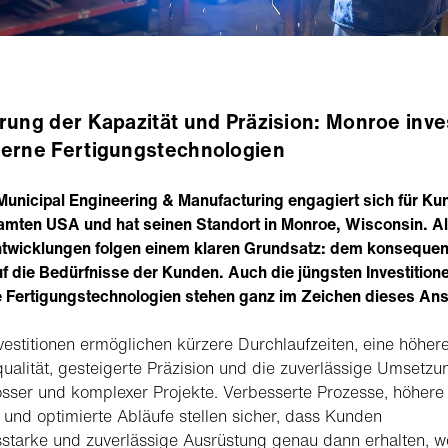
rung der Kapazität und Präzision: Monroe inve
erne Fertigungstechnologien
unicipal Engineering & Manufacturing engagiert sich für Ku
mten USA und hat seinen Standort in Monroe, Wisconsin. Al
twicklungen folgen einem klaren Grundsatz: dem konsequen
f die Bedürfnisse der Kunden. Auch die jüngsten Investitione
 Fertigungstechnologien stehen ganz im Zeichen dieses An
vestitionen ermöglichen kürzere Durchlaufzeiten, eine höher
ualität, gesteigerte Präzision und die zuverlässige Umsetzu
sser und komplexer Projekte. Verbesserte Prozesse, höhere
z und optimierte Abläufe stellen sicher, dass Kunden
sstarke und zuverlässige Ausrüstung genau dann erhalten, 