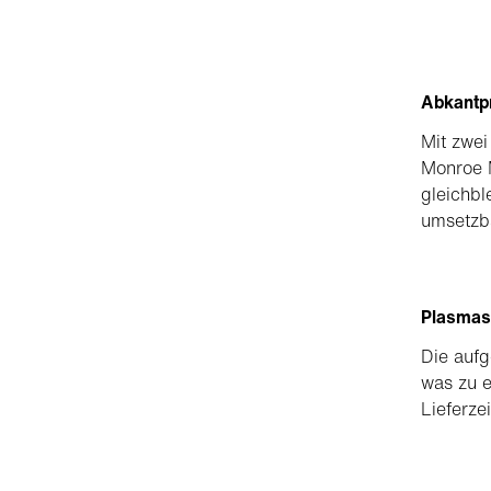
Abkantp
Mit zwei
Monroe M
gleichbl
umsetzba
Plasmas
Die aufg
was zu e
Lieferzei