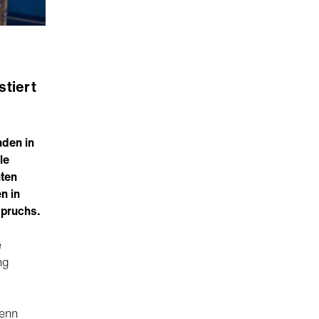
stiert
nden in
le
ten
n in
spruchs.
e
ng
wenn