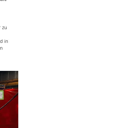
r zu
d in
en