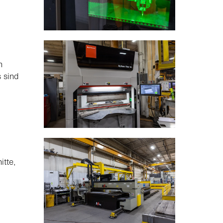
n
 sind
itte,